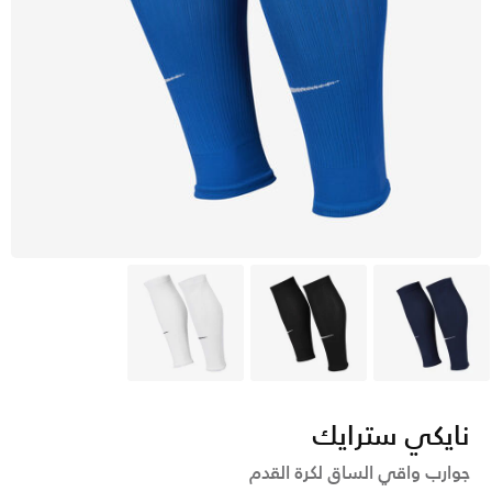
أزرق
أسود
أبيض
نايكي سترايك
جوارب واقي الساق لكرة القدم