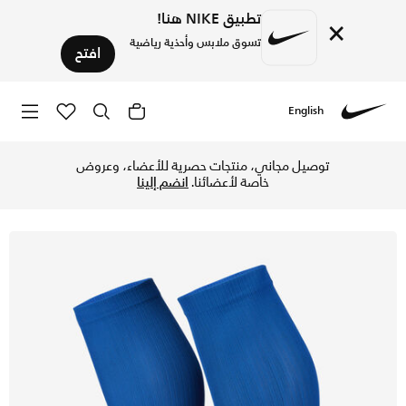
تطبيق NIKE هنا!
×
تسوق ملابس وأحذية رياضية
افتح
English
Nike
تسوق نايكي سترايك جوارب واقي الساق لكرة القدم - رويال بلو/أ
توصيل مجاني، منتجات حصرية للأعضاء، وعروض
خاصة لأعضائنا.
انضم إلينا