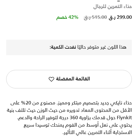
حذاء التمرين للرجال
Price reduced from
to
299.00 ر.ق
515.00 ر.ق
42% خصم
هذا اللون غير متوفر حاليًا
نفدت الكمية:
القائمة المفضلة
حذاء نايكي جديد بتصميم مبتكر ومميز. مصنوع من 20% على
الأقل من المحتوى المعاد تدويره من حيث الوزن حيث تلتف بنية
Flynkit حول قدمك بزاوية 360 درجة لتوفير الراحة والدعم.
يحتوي على نعل أوسط من الفوم يمنحك توسيدا سريع
الاستجابة أثناء التمرين عالي التأثير.