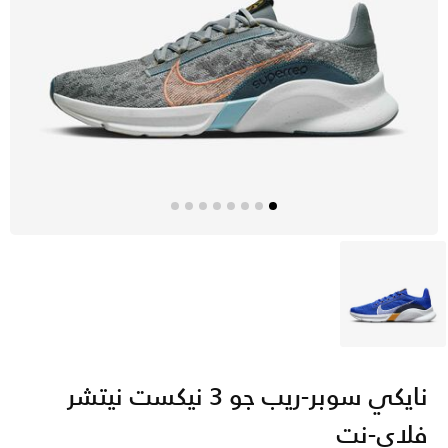
أزرق
نايكي سوبر-ريب جو 3 نيكست نيتشر
فلاي-نت