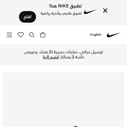
تطبيق NIKE هنا!
×
تسوق ملابس وأحذية رياضية
افتح
English
Nike
تسوق نايكي سوبر-ريب جو 3 نيكست نيتشر فلاي-نت حذاء التمرين للرجال - وولف جراي/كول جراي/آرموري نيفي/أركتيك أورانج في قطر عبر موقع نايكي اونلاين، واكتشف أحدث التشكيلات والإصدارات الحصرية. احصل على توصيل وإرجاع مجاني✓ دفع نقداً ✓ عبر تطبيق تابي ✓ وغيرها من الوسائل.
توصيل مجاني، منتجات حصرية للأعضاء، وعروض
خاصة لأعضائنا.
انضم إلينا