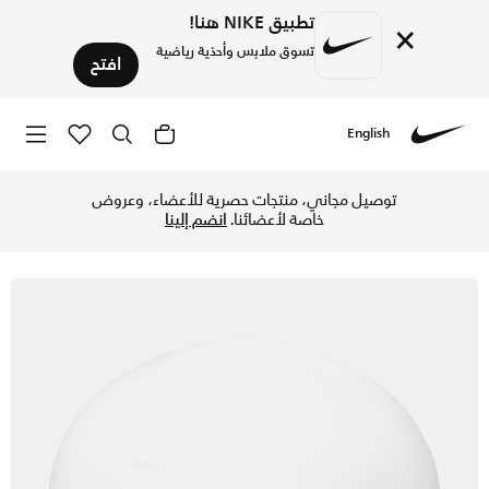
تطبيق NIKE هنا!
×
تسوق ملابس وأحذية رياضية
افتح
English
Nike
تسوق نايكي سويم سوليد سيليكون قبعة السباحة - أبيض/أسود في 
توصيل مجاني، منتجات حصرية للأعضاء، وعروض
خاصة لأعضائنا.
انضم إلينا