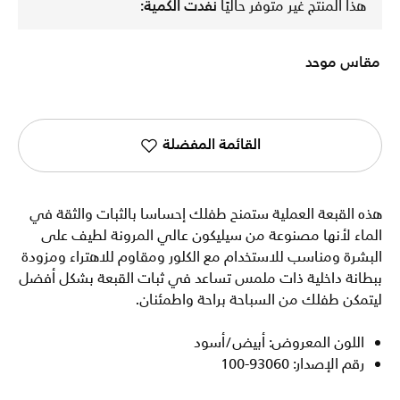
هذا المنتج غير متوفر حاليًا
نفدت الكمية:
مقاس موحد
القائمة المفضلة
هذه القبعة العملية ستمنح طفلك إحساسا بالثبات والثقة في
الماء لأنها مصنوعة من سيليكون عالي المرونة لطيف على
البشرة ومناسب للاستخدام مع الكلور ومقاوم للاهتراء ومزودة
ببطانة داخلية ذات ملمس تساعد في ثبات القبعة بشكل أفضل
ليتمكن طفلك من السباحة براحة واطمئنان.
اللون المعروض: أبيض/أسود
رقم الإصدار: 93060-100