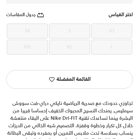
اختر القياس
جدول المقاسات
M
S
XS
M
S
XS
2XL
XL
L
2XL
XL
L
القائمة المفضلة
تجاوزي حدودك مع صدرية الرياضية نايكي دراي-فت سووش
سيمليس. يمنحك النسيج المحبوك الخفيف إحساسا قريبا من
البشرة بينما تساعدك تقنية Nike Dri-FIT على البقاء منتعشة
خلال كل تكرار وخطوة وقفزة. التصميم شبه الخالي من الدرزات
ينساب بسلاسة تحت ملابس التمرين أو بمفرده وتبقى البطانة