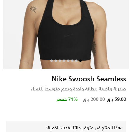
Nike Swoosh Seamless
صدرية رياضية ببطانة واحدة ودعم متوسط للنساء
Price reduced from
to
59.00 ر.ق
200.00 ر.ق
71% خصم
هذا المنتج غير متوفر حاليًا
نفدت الكمية: