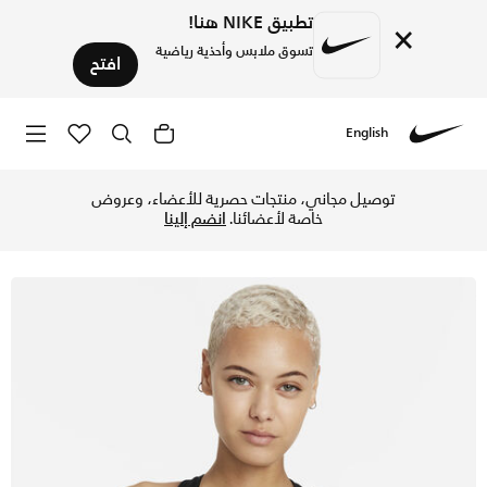
تطبيق NIKE هنا!
×
تسوق ملابس وأحذية رياضية
افتح
English
Nike
تسوق نايكي سووش سيمليس صدرية رياضية ببطانة واحدة ودعم متو
توصيل مجاني، منتجات حصرية للأعضاء، وعروض
خاصة لأعضائنا.
انضم إلينا