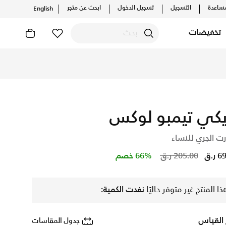
ساعدة
التسجيل
تسجيل الدخول
ابحث عن متجر
English
تخفيضات
ت الحصرية. احصل على توصيل وإرجاع مجاني✓ دفع نقداً ✓ عبر تطبيق
يكي تيمبو لوكس
ت الجري للنساء
Price reduced from
to
ر.ق
205.00 ر.ق
66% خصم
ذا المنتج غير متوفر حاليًا
نفدت الكمية:
 القياس
جدول المقاسات