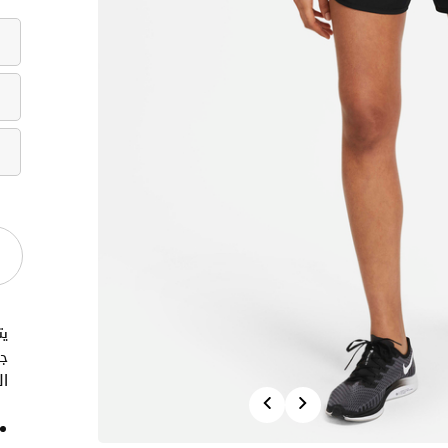
ي
جا
ال
Previous
Next