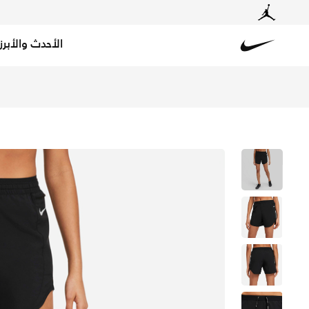
الأحدث والأبرز
Nike
تسوق نايكي تيمبو لوكس شورت الجري للنساء - أسود/أسود في