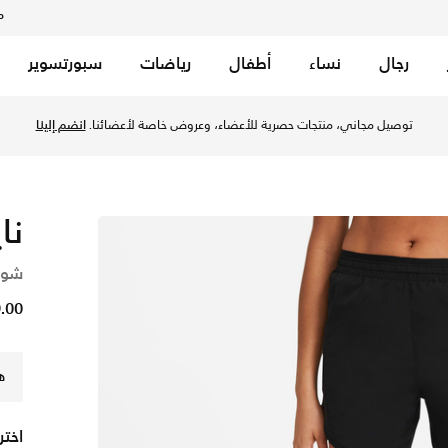
م
رجال
نساء
أطفال
رياضات
سبورتسوير
 قطر عبر موقع نايكي اونلاين، واكتشف أحدث التشكيلات والإصدارا
توصيل مجاني، منتجات حصرية للأعضاء، وعروض خاصة لأعضائنا.
انضم إلينا
نا
شور
69.00 
ه
اختر