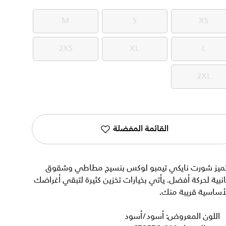
M
S
XS
M
S
XS
2XS
XL
L
2XS
XL
L
2XL
2XL
القائمة المفضلة
تميز شورت نايكي تيمبو لوكس بنسيج مطاطي وشقوق
نبية لحركة أفضل. يأتي بخيارات تخزين كثيرة لتبقي أغراضك
أساسية قريبة منك.
اللون المعروض: أسود/أسود