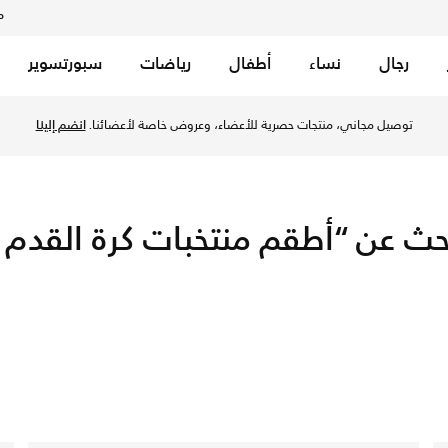
م
رجال
نساء
أطفال
رياضات
سبورتسوير
rseys by Nike online. Explore official jerseys; authentic & repl
توصيل مجاني، منتجات حصرية للأعضاء، وعروض خاصة لأعضائنا.
انضم إلينا
عن “أطقم منتخبات كرة القدم الوطنية 2026 