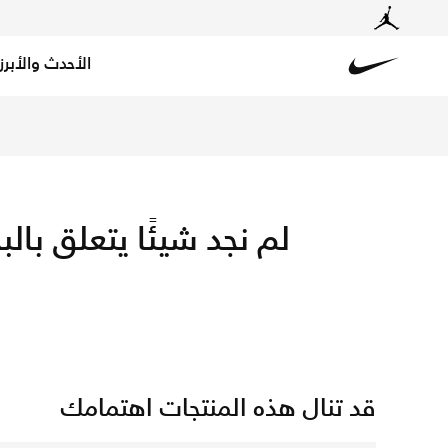
الأحدث والأبرز
ica shirts & kits for fans with free delivery and returns.
Nike
لم نجد شيئًا يتعلق بالبحث 
قد تنال هذه المنتجات اهتمامك