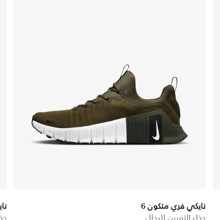
نايكي فري متكون 6
نا
حذاء التمرين للرجال
حذا