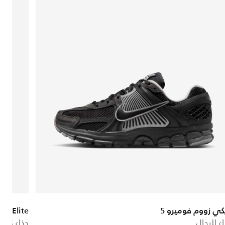
يكي زووم فوميرو 5
16 Elite
ء للرجال
حذاء كرة