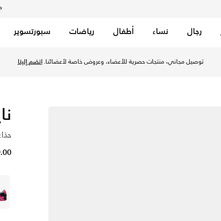
م
رجال
نساء
أطفال
رياضات
سبورتسوير
عًا عبر الرياضة
اء قطر. لأن الحركة تجمعنا.
تسوق الآن
نا
حذاء
79.00