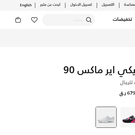
ساعدة
التسجيل
تسجيل الدخول
ابحث عن متجر
English
تخفيضات
يكي اير ماكس 90
 للرجال
6 ر.ق
أسود
أبيض
selected