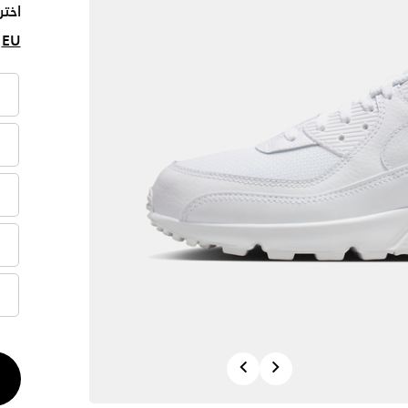
اختر
EU
الكم
Previous
Next
1