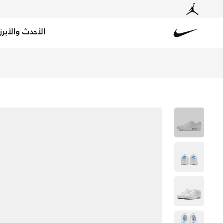
الأحدث والأبرز
Nike
تسوق نايكي اير ماكس 90 حذاء للرجال - أبيض/أبيض/بلو كريستال في قطر عبر موقع نايكي اونلاين، واكتشف أحدث التشكيلات والإصدارات الحصرية. احصل على توصيل وإرجاع مجاني✓ دفع نقداً ✓ عبر تطبيق تابي ✓ وغيرها من الوسائل.
م
توصيل مجاني إلى جميع أنح