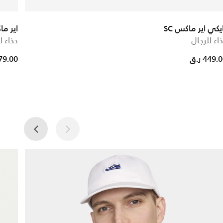
يكي اير ماكس SC
اير ماكس 
اء للرجال
حذاء ل
449. ر.ق
679.00 ر