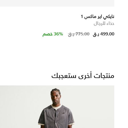
نايكي اير ماكس 1
حذاء للرجال
Price reduced f
to
499.00 ر.ق
775.00 ر.ق
36% خصم
منتجات أخرى ستعجبك