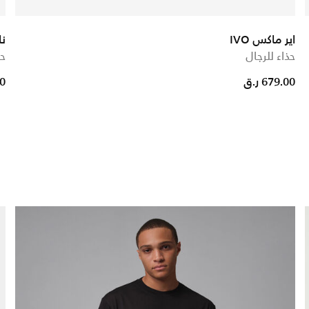
اير ماكس IVO
نا
حذاء للرجال
حذ
679.00 ر.ق
00