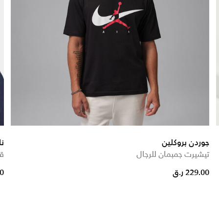
جوردن بروكلين
ن
تيشيرت جمبمان للرجال
قب
 reduced from
to
229.00 ر.ق
00