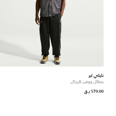
نايكي اير
بنطال ووفن للرجال
579.00 ر.ق