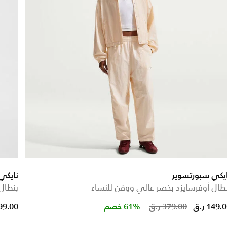
يكي سبورتسوير
نايكي
طال أوفرسايزد بخصر عالي ووفن للنساء
بنطال
 reduced from
to
Price reduc
to
149. ر.ق
379.00 ر.ق
61% خصم
199.00 ر