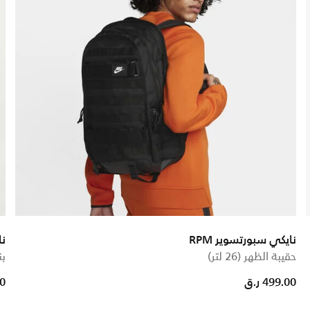
نايكي سبورتسوير RPM
نا
حقيبة الظهر (26 لتر)
بن
ed from
499.00 ر.ق
00