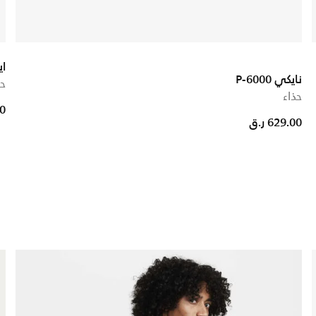
اي
نايكي P-6000
حذ
حذاء
00
629.00 ر.ق