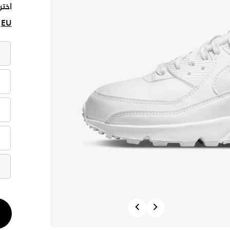
اختر
EU
الكم
Previous
Next
1