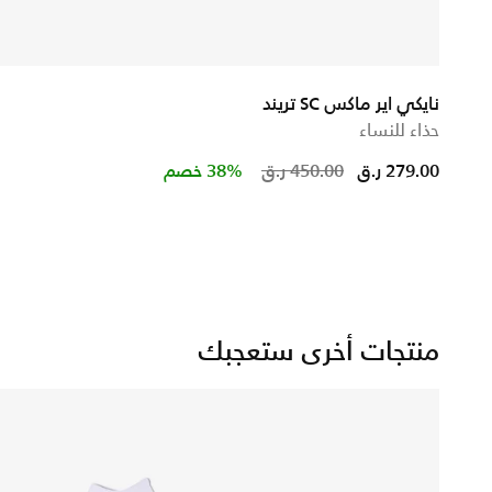
نايكي اير ماكس SC تريند
حذاء للنساء
Price reduced f
to
279.00 ر.ق
450.00 ر.ق
38% خصم
منتجات أخرى ستعجبك