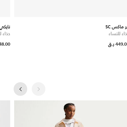
ر ماكس SC
نايكي
اء للنساء
حذاء ل
e reduced from
to
449. ر.ق
248.00 ر