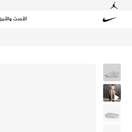
الأحدث والأبرز
Nike
تسوق نايكي اير ماكس 90 حذاء للنساء - أبيض/أبيض/أبيض في قطر عبر موقع نايكي اونلاين، واكتشف أحدث التشكيلات والإصدارات الحصرية. احصل على توصيل وإرجاع مجاني✓ دفع نقداً ✓ عبر تطبيق تابي ✓ وغيرها من الوسائل.