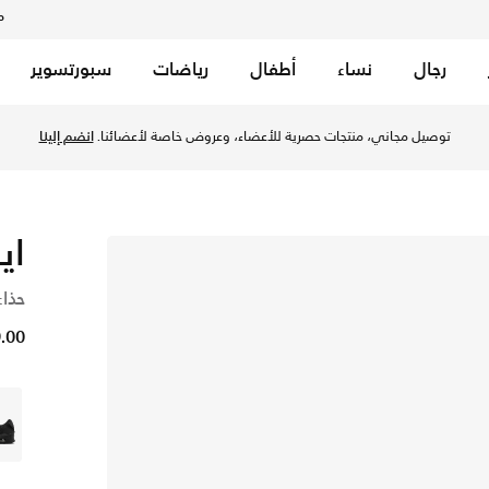
م
رجال
نساء
أطفال
رياضات
سبورتسوير
توصيل مجاني، منتجات حصرية للأعضاء، وعروض خاصة لأعضائنا.
انضم إلينا
اي
حذاء
79.00