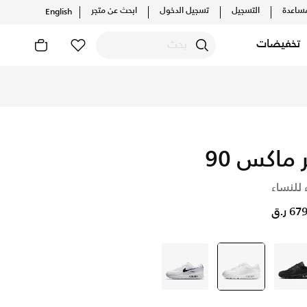
ساعدة
التسجيل
تسجيل الدخول
ابحث عن متجر
English
تخفيضات
ر ماكس 90
 للنساء
6 ر.ق
أسود
أبيض
selected
أبيض