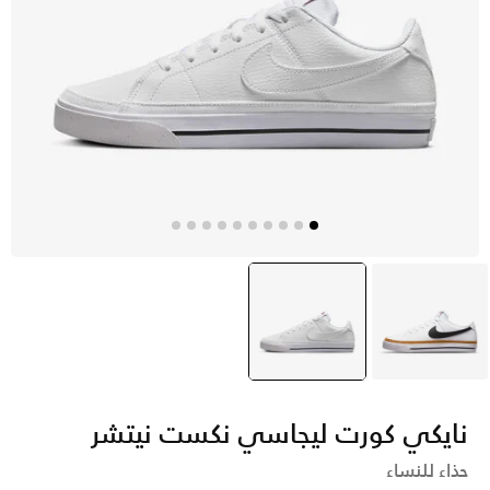
أبيض
أبيض
selected
نايكي كورت ليجاسي نكست نيتشر
حذاء للنساء