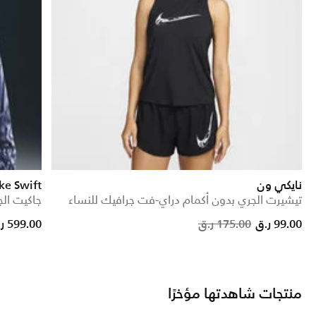
نايكي ون
ke Swift
تيشيرت الجري بدون أكمام دراي-فت جرافيك للنساء
جاكيت الجري ريبل 
Price reduced from
to
99.00 ر.ق
175.00 ر.ق
599.00 ر.ق
منتجات شاهدتها مؤخرًا