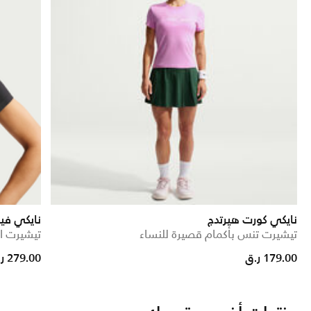
نايكي كورت هيرتدج
نايكي في
تيشيرت تنس بأكمام قصيرة للنساء
تيشيرت ا
179.00 ر.ق
279.00 ر.ق