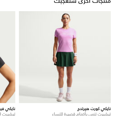
منتجات أخرى ستعجبك
نايكي كورت هيرتدج
نايكي في
تيشيرت تنس بأكمام قصيرة للنساء
تيشيرت ا