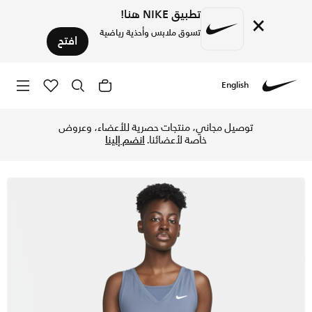
تطبيق NIKE هنا!
×
تسوق ملابس وأحذية رياضية
افتح
English
Nike
تسوق نايكي كورت فيكتوري تيشيرت التنس بلا أكمام للنساء - ديف
توصيل مجاني، منتجات حصرية للأعضاء، وعروض
خاصة لأعضائنا.
انضم إلينا