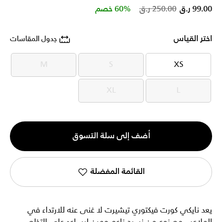
Price reduced from
to
99.00 ر.ق
250.00 ر.ق
60% خصم
اختر القياس
جدول المقاسات
M
S
XS
M
S
XS
XL
L
XL
L
الكمية
أضف إلى سلة التسوق
1
القائمة المفضلة
يعد نايكي كورت فيكتوري تيشيرت لا غنى عنه للارتداء في