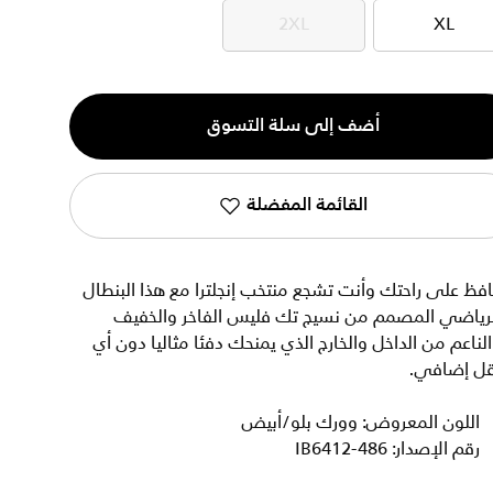
2XL
XL
2XL
XL
ية
أضف إلى سلة التسوق
القائمة المفضلة
فظ على راحتك وأنت تشجع منتخب إنجلترا مع هذا البنطال
لرياضي المصمم من نسيج تك فليس الفاخر والخفيف
لناعم من الداخل والخارج الذي يمنحك دفئا مثاليا دون أي
قل إضافي.
اللون المعروض: وورك بلو/أبيض
رقم الإصدار: IB6412-486