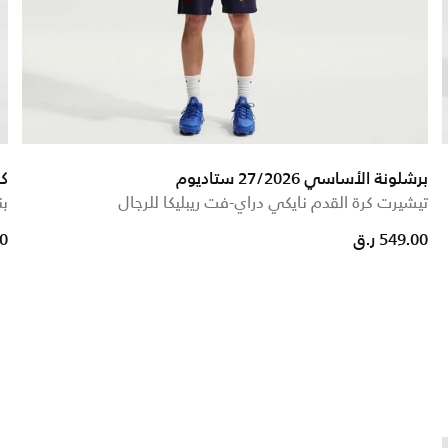
برشلونة الأساسي 27/2026 ستاديوم
كل
تيشيرت كرة القدم نايكي دراي-فت ريبليكا للرجال
بن
duced from
o
549.00 ر.ق
00