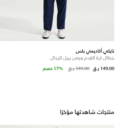
نايكي أكاديمي بلس
بنطال كرة القدم ووفن ريبل للرجال
Price reduced f
to
149.00 ر.ق
349.00 ر.ق
57% خصم
منتجات شاهدتها مؤخرًا