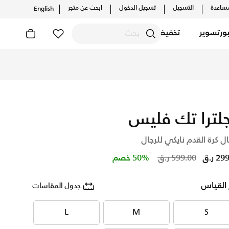
ساعدة
التسجيل
تسجيل الدخول
ابحث عن متجر
English
ورتسوير
تخفيضات
ت والإصدارات الحصرية. احصل على توصيل وإرجاع مجاني✓ دفع نقداً 
جلترا تك فليس
ل كرة القدم نايكي للرجال
Price reduced from
to
2 ر.ق
599.00 ر.ق
50% خصم
 القياس
جدول المقاسات
L
M
S
L
M
S