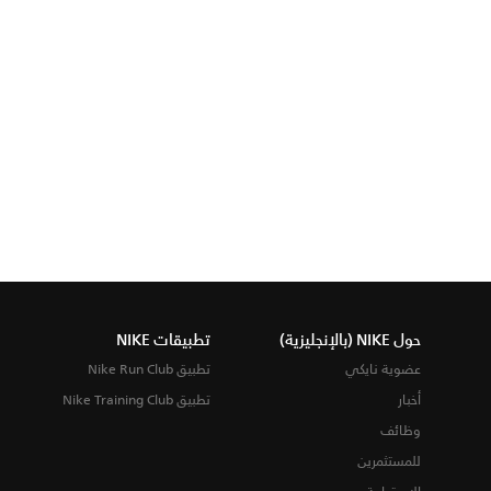
حول NIKE (بالإنجليزية)
تطبيقات NIKE
عضوية نايكي
تطبيق Nike Run Club
أخبار
تطبيق Nike Training Club
وظائف
للمستثمرين