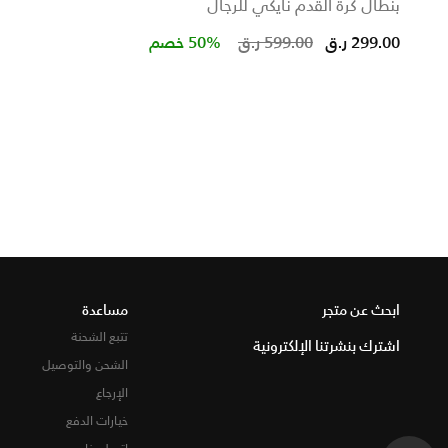
بنطال كرة القدم نايكي للرجال
Price reduced f
to
299.00 ر.ق
599.00 ر.ق
50% خصم
ابحث عن متجر
مساعدة
تتبع الشحنة
اشترك بنشرتنا الإلكترونية
الشحن والتوصيل
الإرجاع
خيارات الدفع