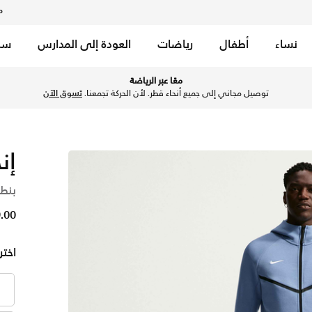
م
نساء
أطفال
رياضات
العودة إلى المدارس
سب
ك بلو/أبيض في قطر عبر موقع نايكي اونلاين، واكتشف أحدث التشكيلا
معًا عبر الرياضة
توصيل مجاني إلى جميع أنحاء قطر. لأن الحركة تجمعنا.
تسوق الآن
إن
بنطا
99.00
اختر