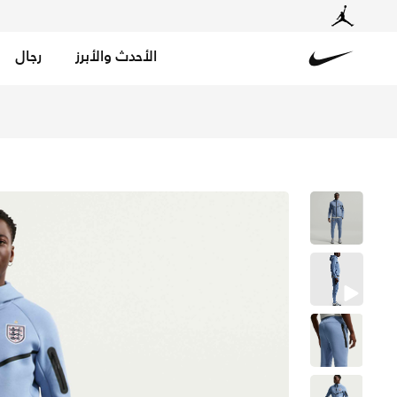
الأحدث والأبرز
رجال
Nike
تسوق إنجلترا تك فليس بنطال كرة القدم نايكي للرجال - وور