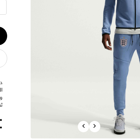
الكم
1
حا
ا
وا
ث
Previous
Next