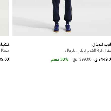
وب للرجال
تشيل
طال كرة القدم نايكي للرجال
بنطال 
Price re
t
149. ر.ق
299.00 ر.ق
50% خصم
599.00 ر