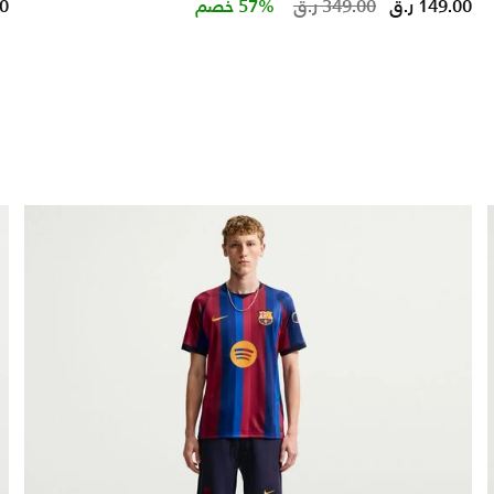
Price reduc
to
149.00 ر.ق
349.00 ر.ق
57% خصم
00