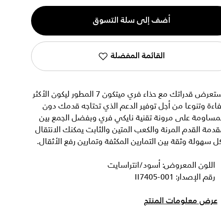
ية
أضف إلى سلة التسوق
القائمة المفضلة
استعرض قدراتك مع حذاء فري ميتكون 7 المطور ليكون الأكثر
اءة وتنوعا من أجل توفير الدعم الذي تحتاجه قدمك دون
لمساومة على مرونة تقنية نايكي فري وبفضل الجمع بين
دمة القدم المرنة والكعب المتين والثابت يمكنك الانتقال
ل سهولة وثقة بين التمارين المكثفة وتمارين رفع الأثقال.
اللون المعروض: أسود/انتراسايت
رقم الإصدار: II7405-001
عرض معلومات المنتج