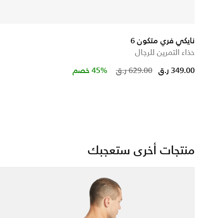
نايكي فري متكون 6
حذاء التمرين للرجال
Price reduced f
to
349.00 ر.ق
629.00 ر.ق
45% خصم
ed from
منتجات أخرى ستعجبك