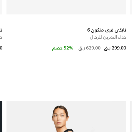
نايكي فري متكون 6
نا
حذاء التمرين للرجال
حذ
Price reduc
to
299.00 ر.ق
629.00 ر.ق
52% خصم
00