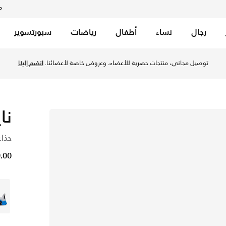
م
رجال
نساء
أطفال
رياضات
سبورتسوير
توصيل مجاني، منتجات حصرية للأعضاء، وعروض خاصة لأعضائنا.
انضم إلينا
نا
حذاء
29.00