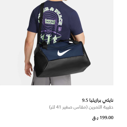
نايكي برازيليا 9.5
حقيبة التمرين (مقاس صغير 41 لتر)
199.00 ر.ق