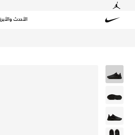
الأحدث والأبرز
Nike
تسوق نايكي فري ميتكون 7 حذاء تمرين للرجال - أسود/انتراسايت في قطر عبر موقع نايكي اونلاين، واكتشف أحدث التشكيلات والإصدارات الحصرية. احصل على توصيل وإرجاع مجاني✓ دفع نقداً ✓ عبر تطبيق تابي ✓ وغيرها من الوسائل.