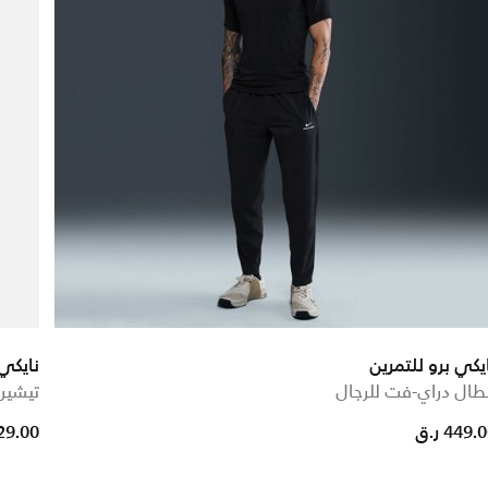
يكي برو للتمرين
نايكي 
طال دراي-فت للرجال
تيشير
rom
449. ر.ق
129.00 ر