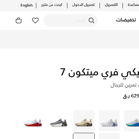
ساعدة
التسجيل
تسجيل الدخول
ابحث عن متجر
English
تخفيضات
يكي فري ميتكون 7
 تمرين للرجال
6 ر.ق
رمادي
رمادي
بنى
رمادي
أبيض