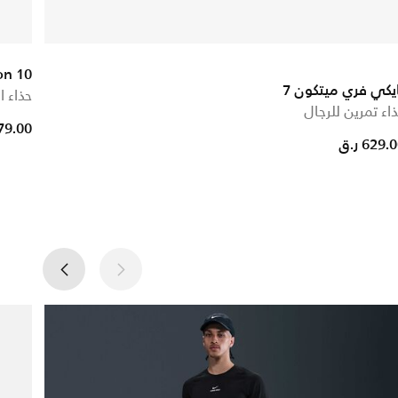
on 10
يكي فري ميتكون 7
حذاء ا
اء تمرين للرجال
679.00 ر
629. ر.ق