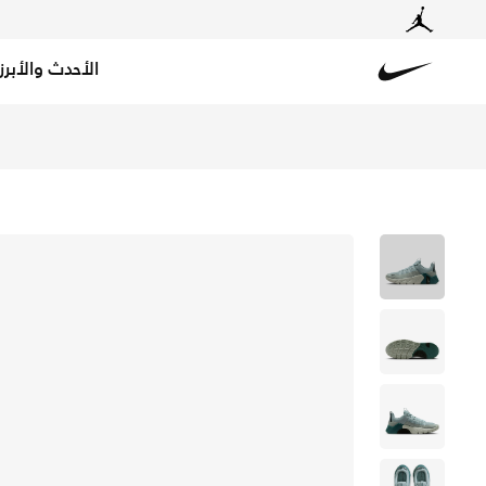
الأحدث والأبرز
Nike
تسوق نايكي فري ميتكون 7 حذاء تمرين للرجال - لايت بومdس/لايت سيلفر/مينيرال سليت في قطر عبر موقع نايكي اونلاين، واكتشف أحدث التشكيلات والإصدارات الحصرية. احصل على توصيل وإرجاع مجاني✓ دفع نقداً ✓ عبر تطبيق تابي ✓ وغيرها من الوسائل.