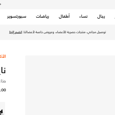
م
رجال
نساء
أطفال
رياضات
سبورتسوير
توصيل مجاني، منتجات حصرية للأعضاء، وعروض خاصة لأعضائنا.
انضم إلينا
الأك
نا
حذاء
29.00