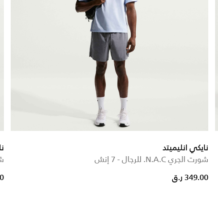
نايكي انليميتد
نا
شورت الجري N.A.C. للرجال - 7 إنش
شور
349.00 ر.ق
00