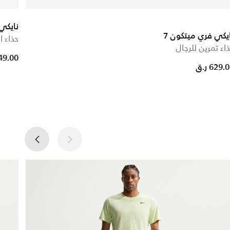
نايكي
يكي فري ميتكون 7
حذاء ا
اء تمرين للرجال
e reduced from
to
349.00 ر
629. ر.ق