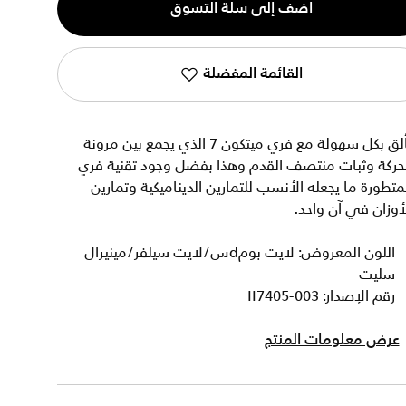
أضف إلى سلة التسوق
القائمة المفضلة
تألق بكل سهولة مع فري ميتكون 7 الذي يجمع بين مرونة
لحركة وثبات منتصف القدم وهذا بفضل وجود تقنية فري
متطورة ما يجعله الأنسب للتمارين الديناميكية وتمارين
أوزان في آن واحد.
اللون المعروض: لايت بومdس/لايت سيلفر/مينيرال
سليت
رقم الإصدار: II7405-003
عرض معلومات المنتج