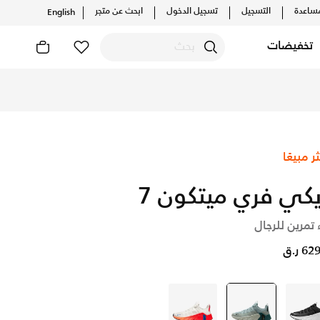
ساعدة
التسجيل
تسجيل الدخول
ابحث عن متجر
English
تخفيضات
ثر مبيعًا
يكي فري ميتكون 7
 تمرين للرجال
6 ر.ق
رمادي
رمادي
selected
أبيض