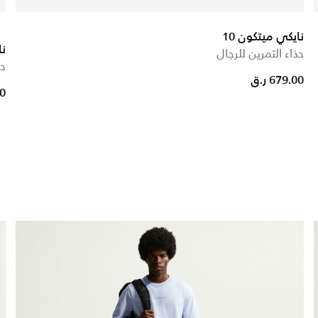
نايكي ميتكون 10
نا
حذاء التمرين للرجال
حذ
679.00 ر.ق
00