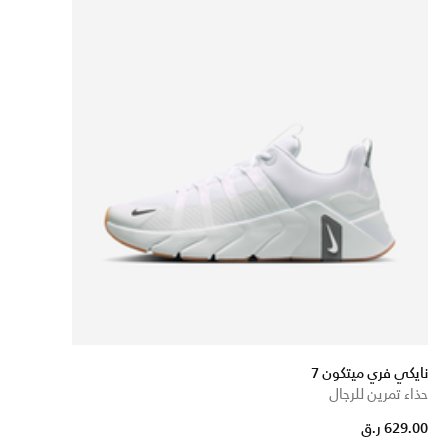
نايكي فري ميتكون 7
حذاء تمرين للرجال
629.00 ر.ق