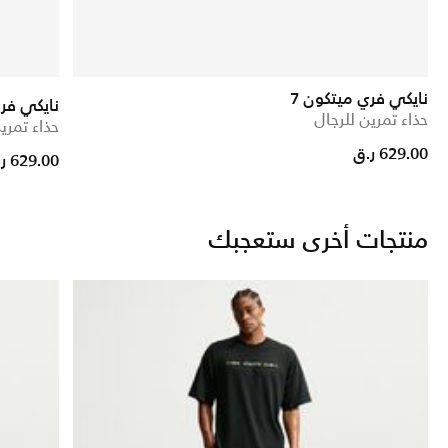
نايكي فري ميتكون 7
نايكي فري
حذاء تمرين للرجال
حذاء تمري
629.00 ر.ق
629.00 ر.ق
منتجات أخرى ستعجبك