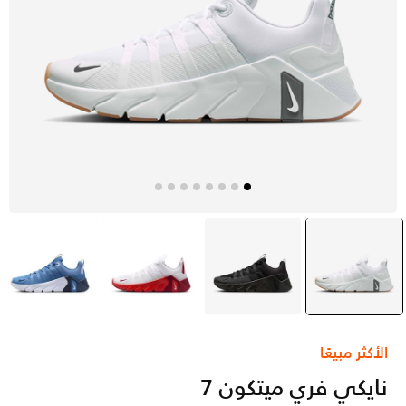
أبيض
selected
أسود
أبيض
أزرق
الأكثر مبيعًا
نايكي فري ميتكون 7