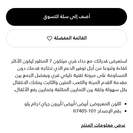
الكمية
أضف إلى سلة التسوق
1
القائمة المفضلة
استعرض قدراتك مع حذاء فري ميتكون 7 المطور ليكون الأكثر
كفاءة وتنوعا من أجل توفير الدعم الذي تحتاجه قدمك دون
المساومة على مرونة تقنية نايكي فري وبفضل الجمع بين
مقدمة القدم المرنة والكعب المتين والثابت يمكنك الانتقال
بكل سهولة وثقة بين التمارين المكثفة وتمارين رفع الأثقال.
اللون المعروض: أبيض/أبيض/آيرون جراي/جام يلو
رقم الإصدار: II7405-101
عرض معلومات المنتج