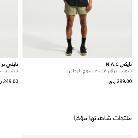
نايكي N.A.C.
نايكي برا
شورت دراي-فت منسوج للرجال
تيشيرت د
299.00 ر.ق
249.00 ر.ق
منتجات شاهدتها مؤخرًا