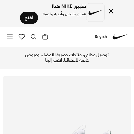
تطبيق NIKE هنا!
×
تسوق ملابس وأحذية رياضية
افتح
English
Nike
تسوق نايكي فري ميتكون 7 حذاء تمرين للرجال - أبيض/أبيض/آيرون جراي/جام يلو في قطر عبر موقع نايكي اونلاين، واكتشف أحدث التشكيلات والإصدارات الحصرية. احصل على توصيل وإرجاع مجاني✓ دفع نقداً ✓ عبر تطبيق تابي ✓ وغيرها من الوسائل.
توصيل مجاني، منتجات حصرية للأعضاء، وعروض
خاصة لأعضائنا.
انضم إلينا