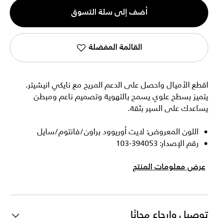
الكمية
أضف إلى سلة التسوق
1
القائمة المفضلة
اقطع الأميال واحصل على الدعم المريح مع نايكي انيشيتر.
يتميز بسطح علوي يسمح بالتهوية وتصميم ناعم ومبطن
يساعدك على السير بثقة.
اللون المعروض: لايت أوريوود براون/فانتوم/سايل
رقم الإصدار: 394053-103
عرض معلومات المنتج
توصيل وإرجاع مجانًا