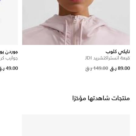
نايكي كلوب
جوردن يو
قبعة انستراكتشريد JDI
جوارب كرو مبط
ed from
Pric
89.00 ر.ق
149.00 ر.ق
49.00 ر.ق
منتجات شاهدتها مؤخرًا