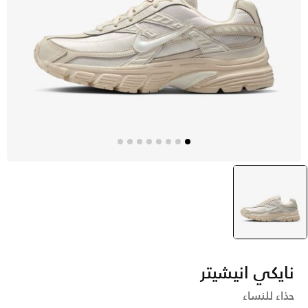
أبيض
selected
نايكي انيشيتر
حذاء للنساء