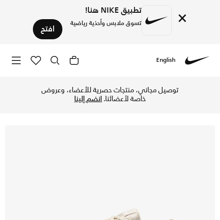
تطبيق NIKE هنا!
×
تسوق ملابس وأحذية رياضية
افتح
English
Nike
تسوق نايكي انيشيتر حذاء للنساء - لايت أوريوود براون/فانتوم/
توصيل مجاني، منتجات حصرية للأعضاء، وعروض
خاصة لأعضائنا.
انضم إلينا