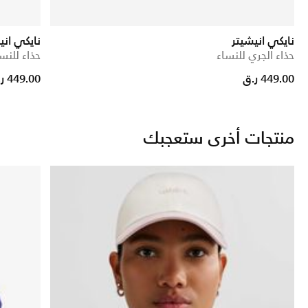
نايكي انيشيتر
نايكي اني
حذاء الجري للنساء
حذاء للنس
449.00 ر.ق
449.00 ر.ق
منتجات أخرى ستعجبك