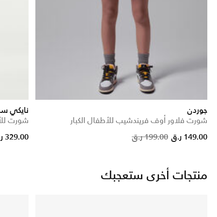
جوردن
نايكي سب
شورت فلاور أوف فريندشيب للأطفال الكبار
شورت للأط
Price reduced from
to
149.00 ر.ق
199.00 ر.ق
329.00 ر.ق
منتجات أخرى ستعجبك