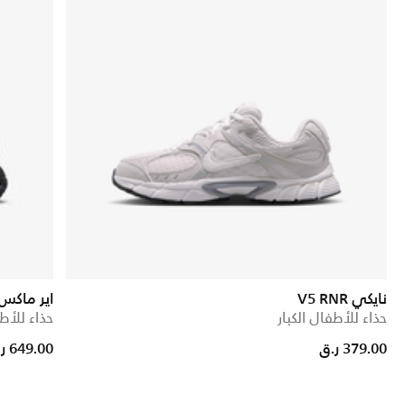
نايكي V5 RNR
اير ماكس n
حذاء للأطفال الكبار
حذاء للأطف
379.00 ر.ق
649.00 ر.ق