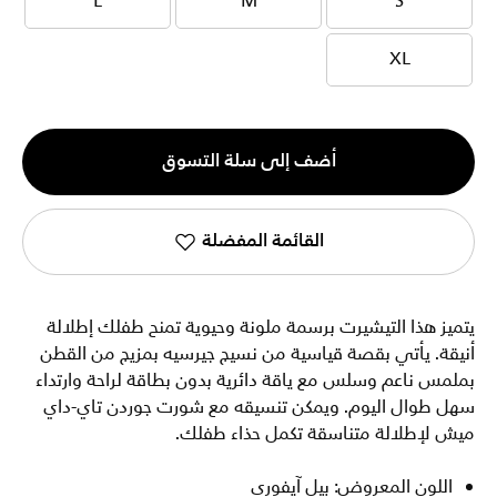
L
M
S
L
M
S
XL
XL
الكمية
أضف إلى سلة التسوق
1
القائمة المفضلة
يتميز هذا التيشيرت برسمة ملونة وحيوية تمنح طفلك إطلالة
أنيقة. يأتي بقصة قياسية من نسيج جيرسيه بمزيج من القطن
بملمس ناعم وسلس مع ياقة دائرية بدون بطاقة لراحة وارتداء
سهل طوال اليوم. ويمكن تنسيقه مع شورت جوردن تاي-داي
ميش لإطلالة متناسقة تكمل حذاء طفلك.
اللون المعروض: بيل آيفوري