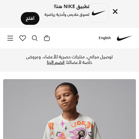
تطبيق NIKE هنا!
×
تسوق ملابس وأحذية رياضية
افتح
English
Nike
تسوق جوردن تيشيرت اير جوردن وورلد تور ميرش للأطفال الكبار - 
توصيل مجاني، منتجات حصرية للأعضاء، وعروض
خاصة لأعضائنا.
انضم إلينا