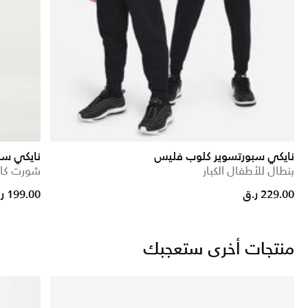
نايكي سبورتسوير كلوب فليس
نايكي سب
بنطال للأطفال الكبار
شورت كارج
229.00 ر.ق
199.00 ر.ق
منتجات أخرى ستعجبك