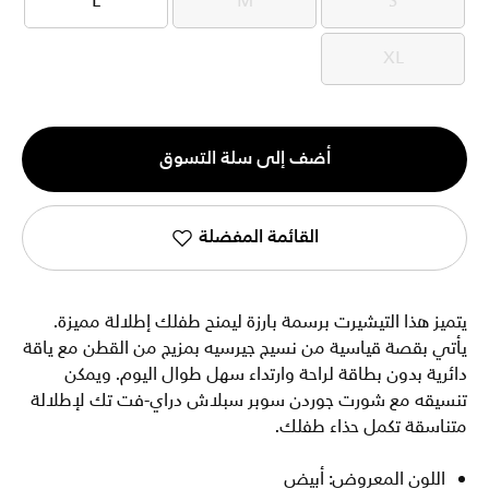
L
M
S
L
M
S
XL
XL
الكمية
أضف إلى سلة التسوق
1
القائمة المفضلة
يتميز هذا التيشيرت برسمة بارزة ليمنح طفلك إطلالة مميزة.
يأتي بقصة قياسية من نسيج جيرسيه بمزيج من القطن مع ياقة
دائرية بدون بطاقة لراحة وارتداء سهل طوال اليوم. ويمكن
تنسيقه مع شورت جوردن سوبر سبلاش دراي-فت تك لإطلالة
متناسقة تكمل حذاء طفلك.
اللون المعروض: أبيض