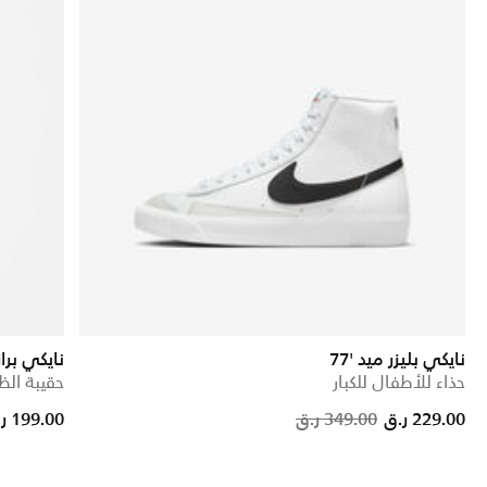
نايكي بليزر ميد '77
نايكي براز
حذاء للأطفال للكبار
حقيبة الظهر 
Price 
229.00 ر.ق
349.00 ر.ق
199.00 ر.ق