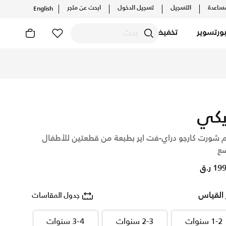
ساعدة
التسجيل
تسجيل الدخول
ابحث عن متجر
English
ورتسوير
تخفيضات
كتشف أحدث التشكيلات والإصدارات الحصرية. احصل على توصيل وإرجا
يكي
 شورت كارجو دراي-فت اير بطبعة من قطعتين للأطفال
ضع
1 ر.ق
 القياس
جدول المقاسات
1-2 سنوات
2-3 سنوات
3-4 سنوات