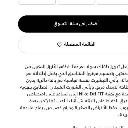
1-2 سنوات
2-3 سنوات
3-4 سنوات
ية
أضف إلى سلة التسوق
القائمة المفضلة
عل تجهيز طفلك سهلا مع هذا الطقم الأنيق المكون من
عتين بتصميم فوتورا المتناسق الذي يكمل إطلالته مع
ائه. يأتي التيشيرت بقصة قياسية مع ياقة دائرية بدون
اقة لارتداء مريح. ويأتي الشورت الشبكي المطابق بتهوية
جيدة مع تقنية Nike Dri-FIT التي تساعد على امتصاص
عرق للحفاظ على الانتعاش أثناء اللعب كما يتميز بعدة
يوب لحفظ الأغراض الصغيرة وحزام خصر مرن يمنح ملاءمة
يحة.