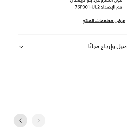
اللون المعروض: بلو كريستال
رقم الإصدار: 76P001-UL2
عرض معلومات المنتج
يل وإرجاع مجانًا