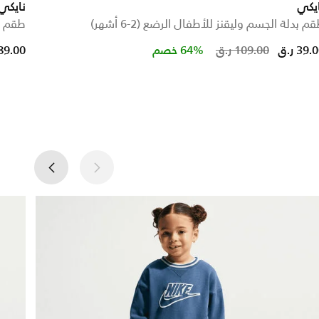
يكي
نايكي
م بدلة الجسم وليقنز للأطفال الرضع (2-6 أشهر)
طقم ش
om
Price reduced fr
to
39. ر.ق
109.00 ر.ق
64% خصم
89.00 ر.ق