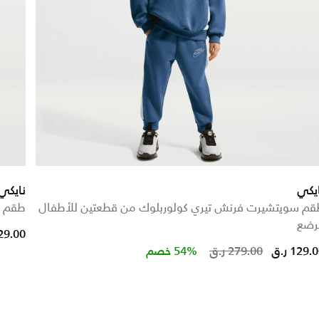
يكي
نايكي
قم سويتشيرت فرنش تيري كولوربلوك من قطعتين للأطفال
طقم ت
رضع
 from
129.00 ر
Price reduced from
to
129. ر.ق
279.00 ر.ق
54% خصم