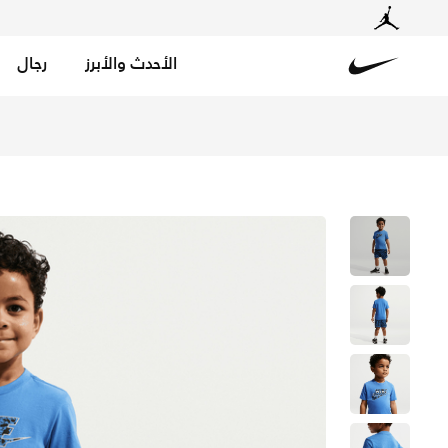
الأحدث والأبرز
رجال
Nike
تسوق نايكي طقم شورت كارجو دراي-فت اير بطبعة من قطعتين ل