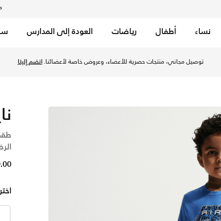
م
نساء
أطفال
رياضات
العودة إلى المدارس
سب
لأطفال الرضع - بلو كريستال في قطر عبر موقع نايكي اونلاين، وا
توصيل مجاني، منتجات حصرية للأعضاء، وعروض خاصة لأعضائنا.
انضم إلينا
نا
طقم
الر
99.00
اختر