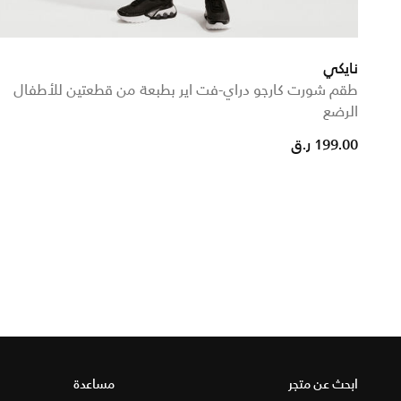
نايكي
طقم شورت كارجو دراي-فت اير بطبعة من قطعتين للأطفال
الرضع
199.00 ر.ق
ابحث عن متجر
مساعدة