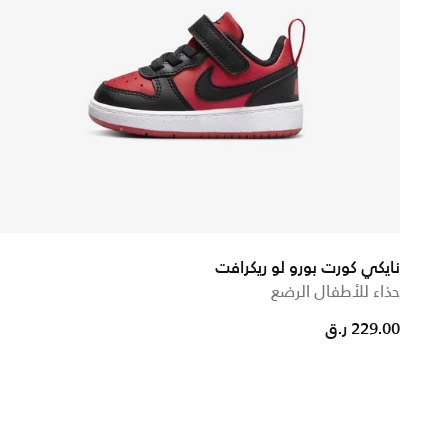
نايكي كورت بورو لو ريكرافت
حذاء للأطفال الرضع
uced from
229.00 ر.ق