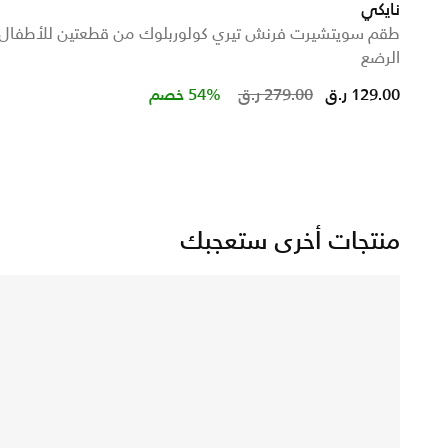
نايكي
طقم سويتشيرت فرنش تيري كولوربلوك من قطعتين للأطفال
الرضع
Price reduced from
to
129.00 ر.ق
279.00 ر.ق
54% خصم
منتجات أخرى ستعجبك