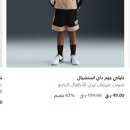
نايكي جيم داي اسنشيال
نا
شورت فرينش تيري للأطفال الرضع
ط
ال
Price red
to
49.00 ر.ق
129.00 ر.ق
62% خصم
00