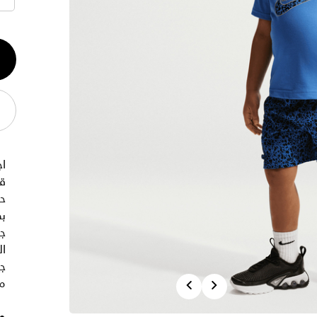
الكم
1
اج
قط
حذ
بط
ال
ج
Previous
Next
مر