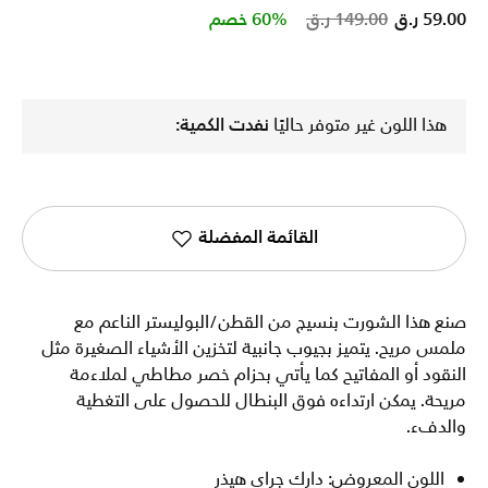
Price reduced from
to
59.00 ر.ق
149.00 ر.ق
60% خصم
هذا اللون غير متوفر حاليًا
نفدت الكمية:
القائمة المفضلة
صنع هذا الشورت بنسيج من القطن/البوليستر الناعم مع
ملمس مريح. يتميز بجيوب جانبية لتخزين الأشياء الصغيرة مثل
النقود أو المفاتيح كما يأتي بحزام خصر مطاطي لملاءمة
مريحة. يمكن ارتداءه فوق البنطال للحصول على التغطية
والدفء.
اللون المعروض: دارك جراي هيذر