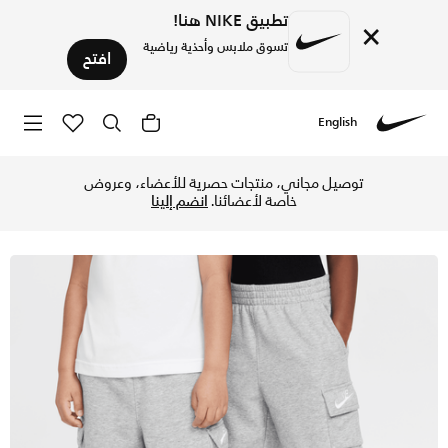
تطبيق NIKE هنا!
×
تسوق ملابس وأحذية رياضية
افتح
English
Nike
تسوق نايكي شورت كارجو للأطفال الصغار - دارك جراي هيذر في قط
توصيل مجاني، منتجات حصرية للأعضاء، وعروض
خاصة لأعضائنا.
انضم إلينا