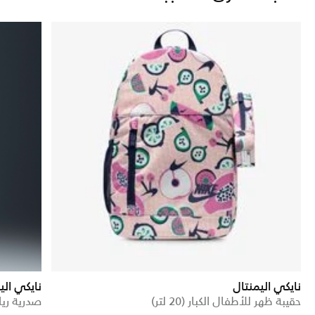
نايكي اليمنتال
نايكي ال
حقيبة ظهر للأطفال الكبار (20 لتر)
صدرية ريا