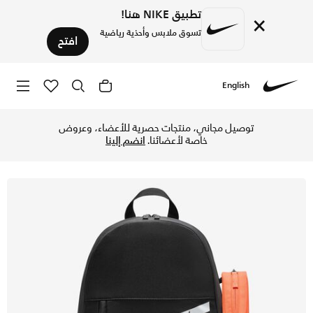
تطبيق NIKE هنا!
×
تسوق ملابس وأحذية رياضية
افتح
English
Nike
تسوق نايكي حقيبة ظهر للأطفال الكبار (20 لتر) - أسود/أورانج/أبيض في قطر عبر موقع نايكي اونلاين، واكتشف أحدث التشكيلات والإصدارات الحصرية. احصل على توصيل وإرجاع مجاني✓ دفع نقداً ✓ عبر تطبيق تابي ✓ وغيرها من الوسائل.
توصيل مجاني، منتجات حصرية للأعضاء، وعروض
خاصة لأعضائنا.
انضم إلينا