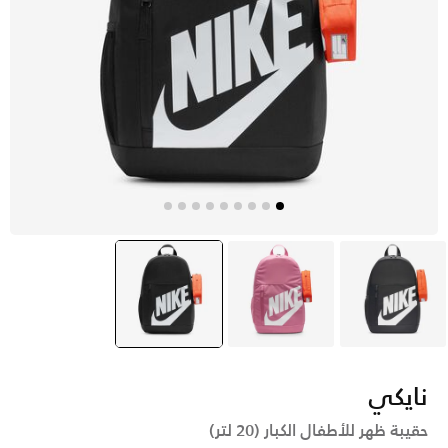
رمادي
وردي
أسود
selected
نايكي
حقيبة ظهر للأطفال الكبار (20 لتر)