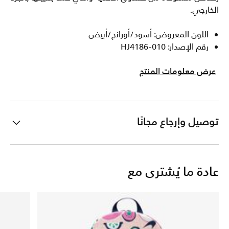
الخارجي.
اللون المعروض: أسود/أورانج/أبيض
رقم الإصدار: HJ4186-010
عرض معلومات المنتج
توصيل وإرجاع مجانًا
عادة ما يُشترى مع