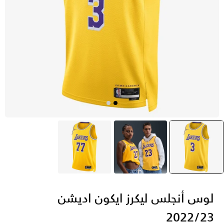
أصفر
selected
أصفر
أصفر
لوس أنجلس ليكرز ايكون اديشن
2022/23