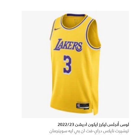
لوس أنجلس ليكرز ايكون اديشن 2022/23
تيشيرت نايكس دراي-فت ان بي ايه سوينجمان