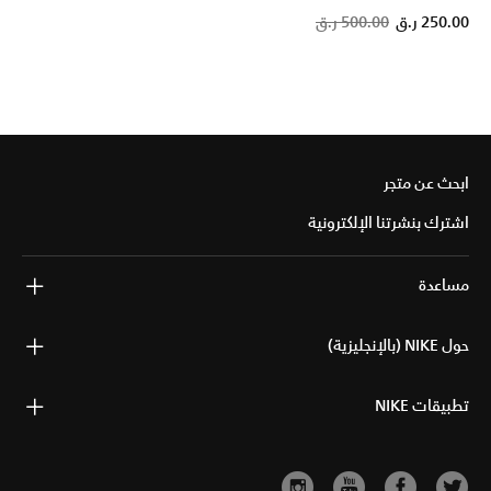
Price reduced from
to
250.00 ر.ق
500.00 ر.ق
ابحث عن متجر
اشترك بنشرتنا الإلكترونية
مساعدة
حول NIKE (بالإنجليزية)
تطبيقات NIKE