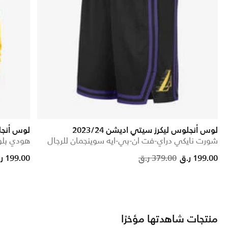
لوس أنجلوس ليكرز سيتي اديشن 2023/24
لوس أنجل
شورت نايكي دراي-فت ان-بي-ايه سوينجمان للرجال
هودي بلوف
reduced from
to
Price reduced from
to
199.00 ر.ق
379.00 ر.ق
199.00 ر.ق
منتجات شاهدتها مؤخرًا