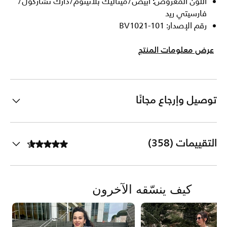
اللون المعروض: أبيض/ميتاليك بلاتينوم/دارك تشاركول/
فارسيتي ريد
رقم الإصدار: BV1021-101
عرض معلومات المنتج
توصيل وإرجاع مجانًا
التقييمات (358)