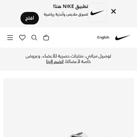
تطبيق NIKE هنا!
×
تسوق ملابس وأحذية رياضية
افتح
English
Nike
تسوق نايكي P-6000 حذاء - أبيض/ميتاليك بلاتينوم/دارك تشاركول/فارسيتي ريد في قطر عبر موقع نايكي اونلاين، واكتشف أحدث التشكيلات والإصدارات الحصرية. احصل على توصيل وإرجاع مجاني✓ دفع نقداً ✓ عبر تطبيق تابي ✓ وغيرها من الوسائل.
توصيل مجاني، منتجات حصرية للأعضاء، وعروض
خاصة لأعضائنا.
انضم إلينا