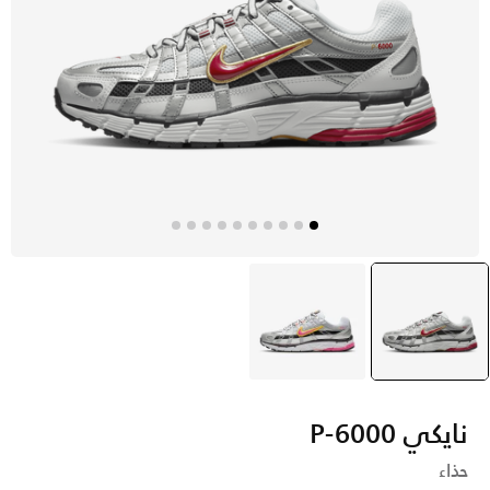
رمادي
selected
رمادي
نايكي P-6000
حذاء