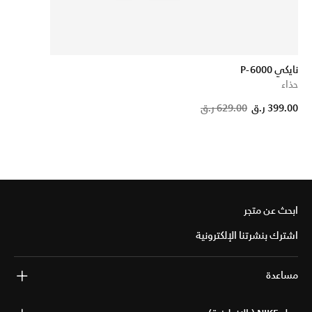
نايكي P-6000
حذاء
P
399.00 ر.ق
629.00 ر.ق
ابحث عن متجر
اشترك بنشرتنا الإلكترونية
مساعدة