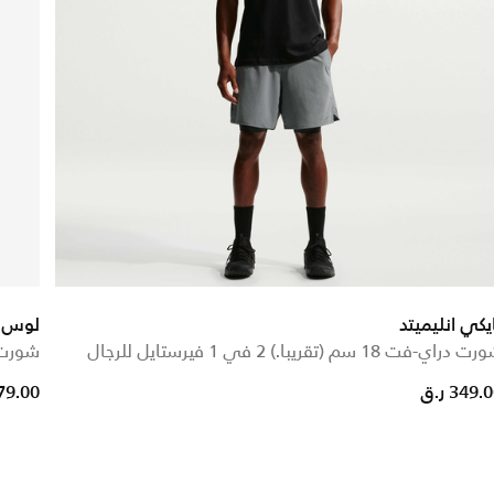
يكي انليميتد
لوس أ
 دراي-فت 18 سم (تقريبا.) 2 في 1 فيرستايل للرجال
شورت 
349. ر.ق
379.00 ر