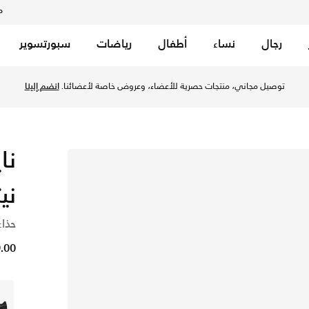
م
رجال
نساء
أطفال
رياضات
سبورتسوير
لو/أسود/صن ديال/هاي فولتدج في قطر عبر موقع نايكي اونلاين، واك
معًا عبر الرياضة
يع أنحاء قطر. لأن الحركة تجمعنا.
تسوق الآن
نا
ني
حذاء
99.00