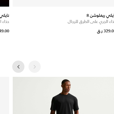
يكي ريفلوشن 8
نايكي بي
اء الجري على الطرق للرجال
حذاء ا
e reduced from
to
329. ر.ق
449.00 ر