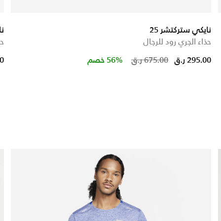
نايكي ستركتشر 25
نا
حذاء الجري رود للرجال
حذ
Price reduc
to
295.00 ر.ق
675.00 ر.ق
56% خصم
00