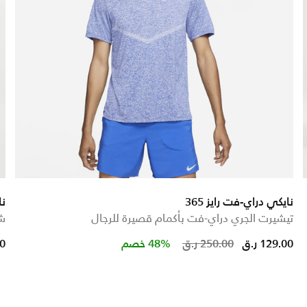
نايكي دراي-فت رايز 365
نا
تيشيرت الجري دراي-فت بأكمام قصيرة للرجال
شورت
Price reduced fro
to
129.00 ر.ق
250.00 ر.ق
48% خصم
00