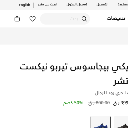
ساعدة
التسجيل
تسجيل الدخول
ابحث عن متجر
English
تخفيضات
تشف أحدث التشكيلات والإصدارات الحصرية. احصل على توصيل وإرجاع 
يكي بيجاسوس تيربو نيكست
تشر
 الجري رود للرجال
Price reduced from
to
3 ر.ق
800.00 ر.ق
50% خصم