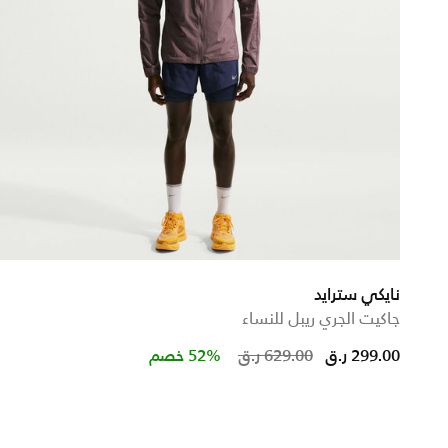
نايكي سترايد
جاكيت الجري ريبل للنساء
m
Price reduced f
to
299.00 ر.ق
629.00 ر.ق
52% خصم