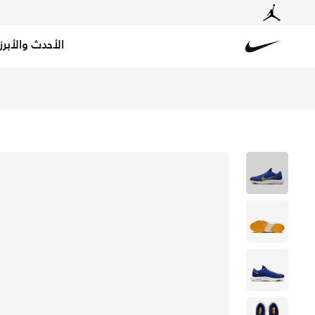
الأحدث والأبرز
Nike
تسوق نايكي بيجاسوس تيربو حذاء الجري رود للرجال - ريسر ب
توصيل مجاني إلى جم