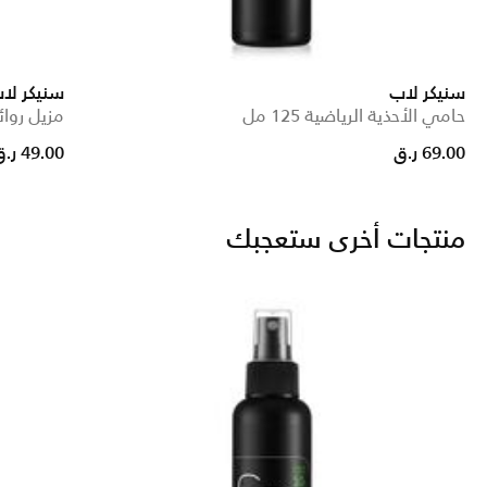
سنيكر لاب
سنيكر لا
حامي الأحذية الرياضية 125 مل
مزيل روائح 
69.00 ر.ق
49.00 ر.ق
منتجات أخرى ستعجبك