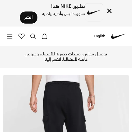
تطبيق NIKE هنا!
×
تسوق ملابس وأحذية رياضية
افتح
English
Nike
تسوق نايكي سبورتسوير كلوب فليس بنطال كارجو للرجال - أسود/أ
توصيل مجاني، منتجات حصرية للأعضاء، وعروض
خاصة لأعضائنا.
انضم إلينا