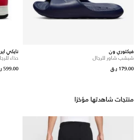
فيكتوري ون
نايكي اير فور
شبشب شاور للرجال
حذاء للرجا
179.00 ر.ق
599.00 ر.ق
منتجات شاهدتها مؤخرًا