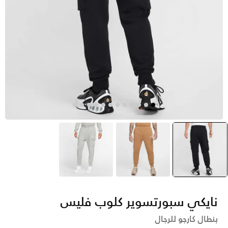
أسود
selected
بنى
رمادي
نايكي سبورتسوير كلوب فليس
بنطال كارجو للرجال