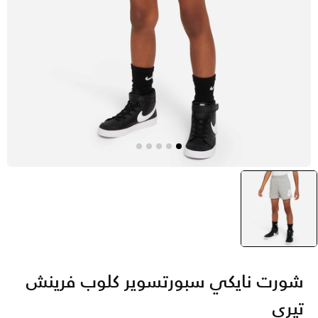
رمادي
selected
شورت نايكي سبورتسوير كلوب فرينش
تيري