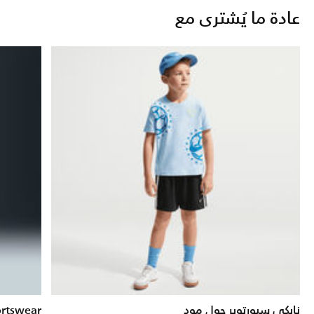
عادة ما يُشترى مع
نايكي سبورتوير جول مود
ortswear