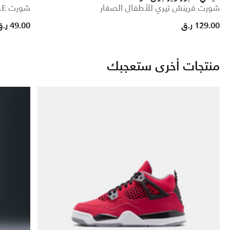
شورت فرينش تيري للأطفال الصغار
شورت P.E. قابل للعكس للأطفال الصغار
uced from
129.00 ر.ق
49.00 ر.ق
منتجات أخرى ستعجبك