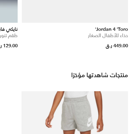
Jordan 4 'Toro'
نايكي فا
حذاء للأطفال الصغار
طقم تنور
449.00 ر.ق
129.00 ر.ق
منتجات شاهدتها مؤخرًا