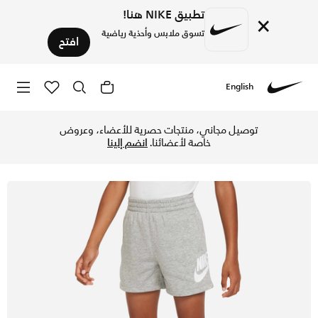
تطبيق NIKE هنا!
×
تسوق ملابس وأحذية رياضية
افتح
English
Nike
تسوق شورت نايكي سبورتسوير كلوب فرينش تيري شورت للأطفال الص
توصيل مجاني، منتجات حصرية للأعضاء، وعروض
خاصة لأعضائنا.
انضم إلينا