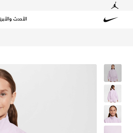
الأحدث والأبرز
Nike
تسوق نايكي سبورتسوير جاكيت واسع خفيف الوزن للبنات - دو