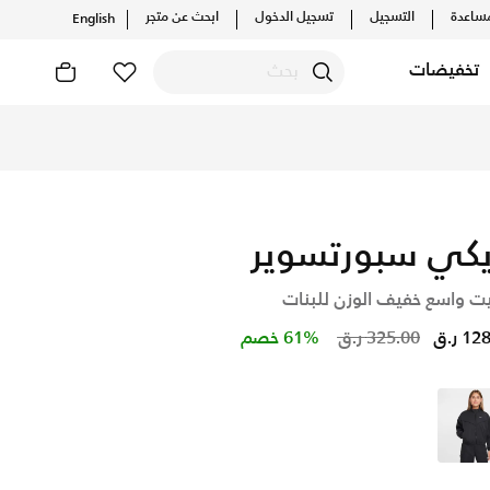
ساعدة
التسجيل
تسجيل الدخول
ابحث عن متجر
English
تخفيضات
والإصدارات الحصرية. احصل على توصيل وإرجاع مجاني✓ دفع نقداً ✓ 
يكي سبورتسوير
يت واسع خفيف الوزن للبنات
Price reduced from
to
1 ر.ق
325.00 ر.ق
61% خصم
أسود