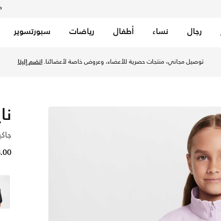
م
رجال
نساء
أطفال
رياضات
سبورتسوير
ل/أبيض في قطر عبر موقع نايكي اونلاين، واكتشف أحدث التشكيلات 
توصيل مجاني، منتجات حصرية للأعضاء، وعروض خاصة لأعضائنا.
انضم إلينا
نا
جاك
28.00