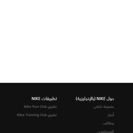
حول NIKE (بالإنجليزية)
تطبيقات NIKE
عضوية نايكي
تطبيق Nike Run Club
أخبار
تطبيق Nike Training Club
وظائف
للمستثمرين