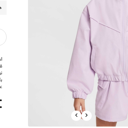
ه
ا
ق
نه
با
عل
Previous
Next