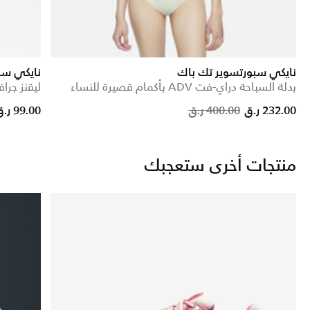
نايكي سبورتسوير تك باك
نايكي سب
بدلة السباحة دراي-فت ADV بأكمام قصيرة للنساء
ليقنز جرا
d from
Price reduced from
to
232.00 ر.ق
400.00 ر.ق
99.00 ر.ق
منتجات أخرى ستعجبك