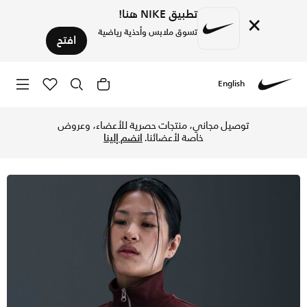
تطبيق NIKE هنا!
×
تسوق ملابس وأحذية رياضية
افتح
English
Nike
تسوق نايكي سبورتسوير فينيكس فليس سويتشيرت قصير بنصف سحاب 
توصيل مجاني، منتجات حصرية للأعضاء، وعروض
خاصة لأعضائنا.
انضم إلينا