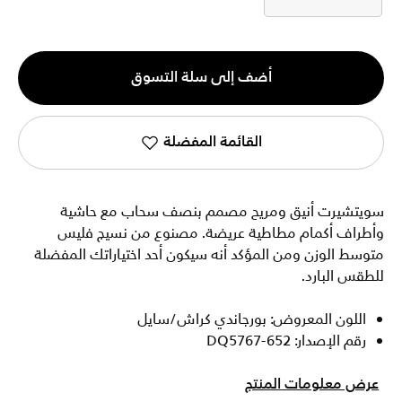
2XL
الكمية
أضف إلى سلة التسوق
1
القائمة المفضلة
سويتشيرت أنيق ومريح مصمم بنصف سحاب مع حاشية
وأطراف أكمام مطاطية عريضة. مصنوع من نسيج فليس
متوسط الوزن ومن المؤكد أنه سيكون أحد اختياراتك المفضلة
للطقس البارد.
اللون المعروض: بورجاندي كراش/سايل
رقم الإصدار: DQ5767-652
عرض معلومات المنتج