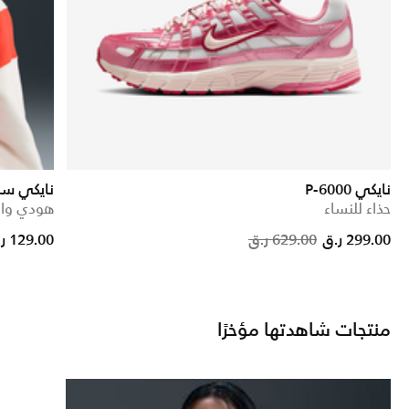
نايكي P-6000
نايكي سب
حذاء للنساء
هودي واس
e reduced from
to
Price 
299.00 ر.ق
629.00 ر.ق
129.00 ر.ق
منتجات شاهدتها مؤخرًا