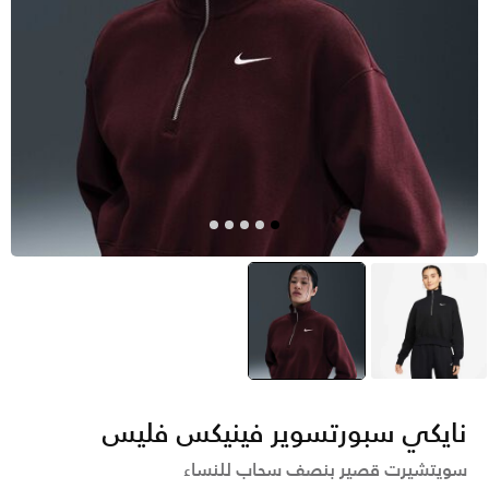
أسود
وردي
selected
نايكي سبورتسوير فينيكس فليس
سويتشيرت قصير بنصف سحاب للنساء