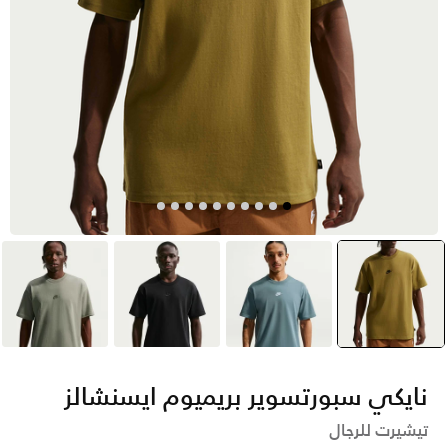
أخضر
selected
أخضر
أسود
أخضر
نايكي سبورتسوير بريميوم ايسنشالز
تيشيرت للرجال