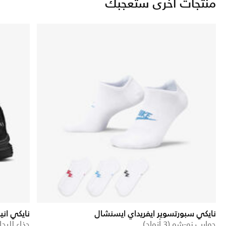
منتجات أخرى ستعجبك
نايكي سبورتسوير ايفريداي ايسنشال
نايكي اني
جوارب نو-شو (3 أزواج)
حذاء للرجا