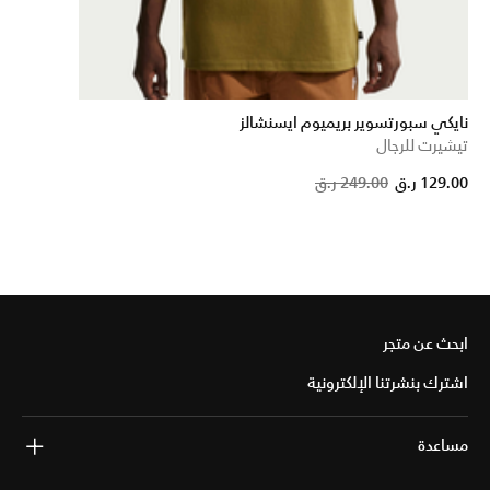
نايكي سبورتسوير بريميوم ايسنشالز
تيشيرت للرجال
Price reduc
to
129.00 ر.ق
249.00 ر.ق
ابحث عن متجر
اشترك بنشرتنا الإلكترونية
مساعدة