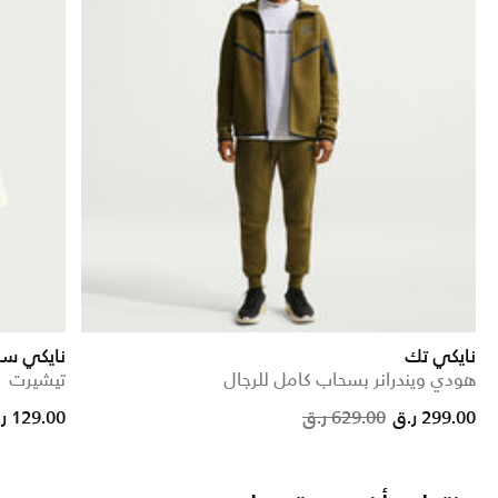
نايكي تك
نايكي سب
هودي ويندرانر بسحاب كامل للرجال
تيشيرت
reduced from
to
Price reduced f
to
299.00 ر.ق
629.00 ر.ق
129.00 ر.ق