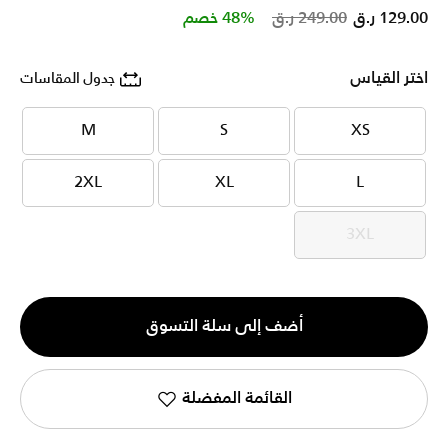
Price reduced from
to
129.00 ر.ق
249.00 ر.ق
48% خصم
اختر القياس
جدول المقاسات
M
S
XS
M
S
XS
2XL
XL
L
2XL
XL
L
3XL
3XL
الكمية
أضف إلى سلة التسوق
1
القائمة المفضلة