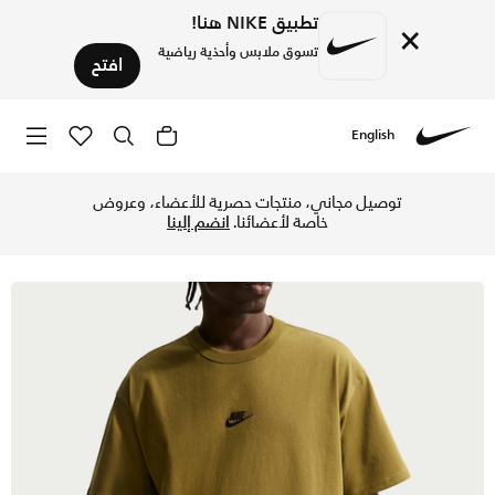
تطبيق NIKE هنا!
×
تسوق ملابس وأحذية رياضية
افتح
English
Nike
تسوق نايكي سبورتسوير بريميوم ايسنشالز تيشيرت للرجال - اوليف
توصيل مجاني، منتجات حصرية للأعضاء، وعروض
خاصة لأعضائنا.
انضم إلينا