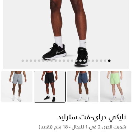
أخضر
أزرق
أسود
selected
رمادي
نايكي دراي-فت سترايد
شورت الجري 2 في 1 للرجال - 18 سم (تقريبا)