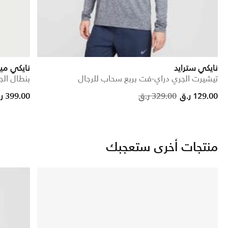
نايكي سترايد
نايكي ميل
تيشيرت الجري دراي-فت بربع سحاب للرجال
بنطال ال
Price reduced from
to
129.00 ر.ق
329.00 ر.ق
399.00 ر.ق
منتجات أخرى ستعجبك