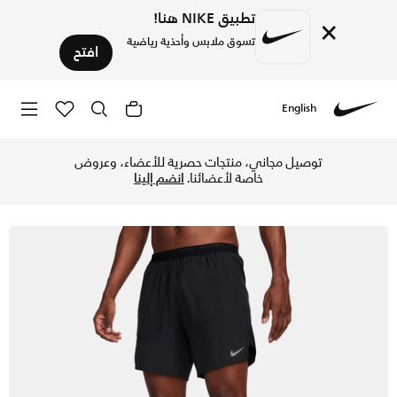
تطبيق NIKE هنا!
×
تسوق ملابس وأحذية رياضية
افتح
English
Nike
تسوق نايكي دراي-فت سترايد شورت الجري 2 في 1 للرجال - 18 سم (تقريبا) - أسود/أسود/أسود في قطر عبر موقع نايكي اونلاين، واكتشف أحدث التشكيلات والإصدارات الحصرية. احصل على توصيل وإرجاع مجاني✓ دفع نقداً ✓ عبر تطبيق تابي ✓ وغيرها من الوسائل.
توصيل مجاني، منتجات حصرية للأعضاء، وعروض
خاصة لأعضائنا.
انضم إلينا