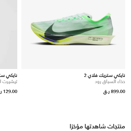
نايكي ستريك فلاي 2
نايكي ستر
حذاء السباق رود
تيشيرت ا
ed from
899.00 ر.ق
129.00 ر.ق
منتجات شاهدتها مؤخرًا