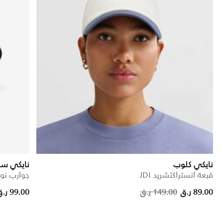
نايكي كلوب
نايكي سب
قبعة انستراكتشريد JDI
جوارب نو-شو (
Pric
89.00 ر.ق
149.00 ر.ق
99.00 ر.ق