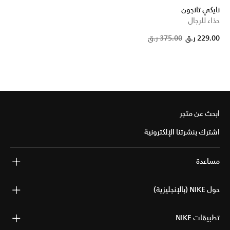
نايكي تانجون
حذاء للرجال
P
229.00 ر.ق
375.00 ر.ق
ابحث عن متجر
اشترك بنشرتنا الإلكترونية
مساعدة
حول NIKE (بالإنجليزية)
تطبيقات NIKE