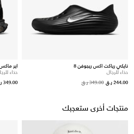
نايكي رياكت اكس ريجوفن 8
اير ماكس
حذاء للرجال
حذاء للرجا
uced from
Price red
to
244.00 ر.ق
349.00 ر.ق
349.00 ر.ق
منتجات أخرى ستعجبك