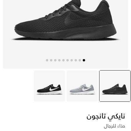
أسود
selected
رمادي
أسود
نايكي تانجون
حذاء للرجال