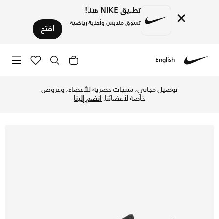
تطبيق NIKE هنا!
×
تسوق ملابس وأحذية رياضية
افتح
English
Nike
تسوق نايكي تانجون حذاء للرجال - أسود/بيرلي فولت/أسود في قطر
توصيل مجاني، منتجات حصرية للأعضاء، وعروض
خاصة لأعضائنا.
انضم إلينا