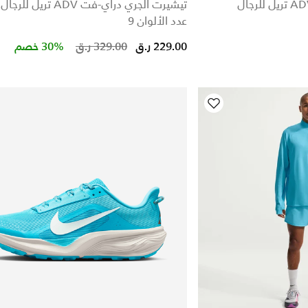
تيشيرت الجري دراي-فت ADV تريل للرجال
عدد الألوان 9
Price reduced from
to
229.00 ر.ق
329.00 ر.ق
30% خصم