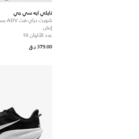
نايكي ايه سي جي
إنش
عدد الألوان 10
uced from
379.00 ر.ق