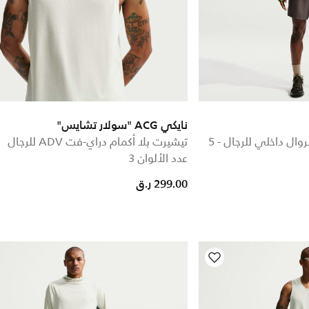
نايكي ACG "سولار تشايس"
شورت دراي-فت ADV بسروال داخلي للرجال - 5
تيشيرت بلا أكمام دراي-فت ADV للرجال
عدد الألوان 3
299.00 ر.ق