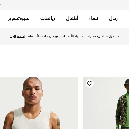
م
رجال
نساء
أطفال
رياضات
سبورتسوير
 في قطر. اكتشف المزيد ايه سي جي للطرق الوعرة من التشكيلات أون
توصيل مجاني، منتجات حصرية للأعضاء، وعروض خاصة لأعضائنا.
انضم إلينا