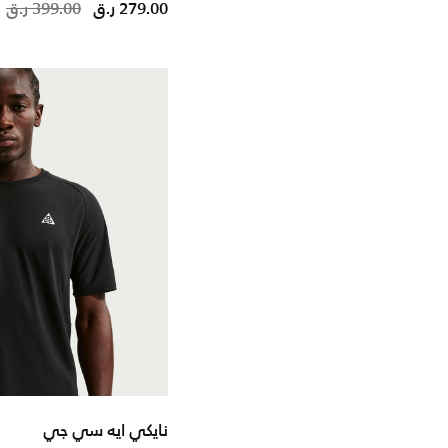
educed from
o
279.00 ر.ق
399.00 ر.ق
نايكي ايه سي جي