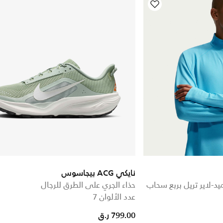
نايكي ACG بيجاسوس
د-لاير تريل بربع سحاب
حذاء الجري على الطرق للرجال
عدد الألوان 7
799.00 ر.ق