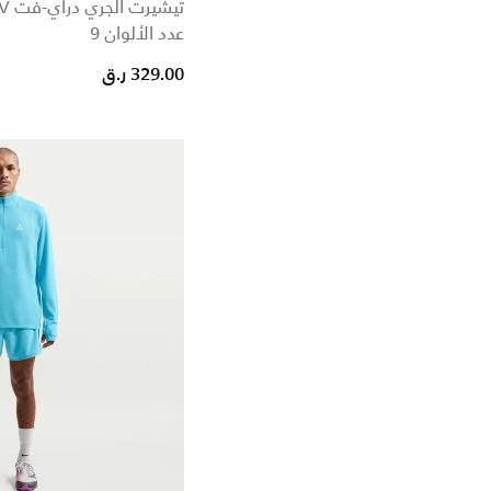
تيشيرت الجري دراي-فت ADV تريل للرجال
عدد الألوان 9
329.00 ر.ق