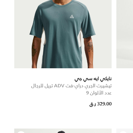
نايكي ايه سي جي
تيشيرت الجري دراي-فت ADV تريل للرجال
عدد الألوان 9
329.00 ر.ق