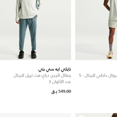
نايكي ايه سي جي
شورت دراي-فت ADV بسروال داخلي للرجال - 5
بنطال الجري دراي-فت تريل للرجال
عدد الألوان 3
549.00 ر.ق