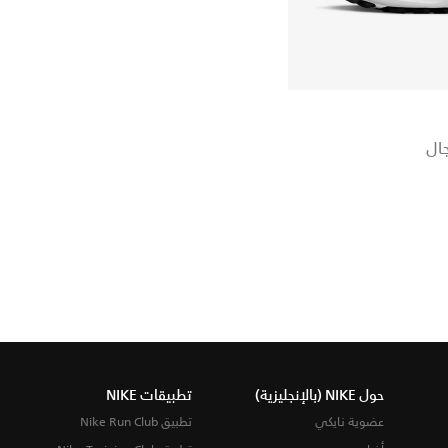
جال
حول NIKE (بالإنجليزية)
تطبيقات NIKE
عضوية نايكي
تطبيق Nike Run Club