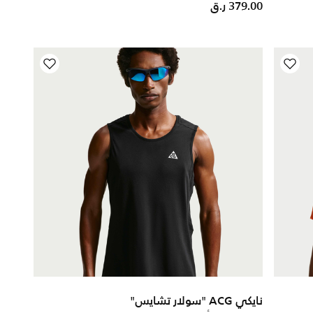
379.00 ر.ق
نايكي ACG "سولار تشايس"