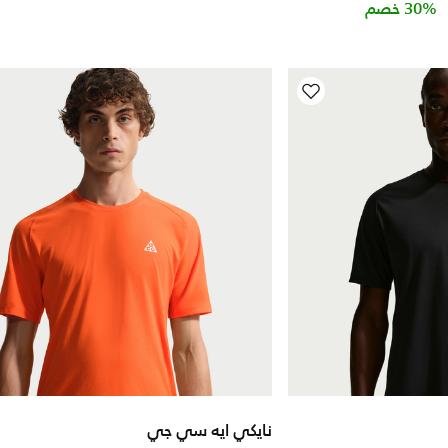
Price r
t
30% خصم
نايكي ايه سي جي