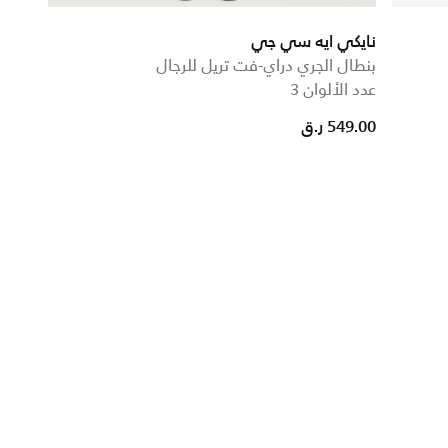
نايكي ايه سي جي
بنطال الجري دراي-فت تريل للرجال
عدد الألوان 3
549.00 ر.ق