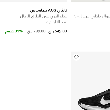
نايكي ACG بيجاسوس
شورت دراي-فت ADV بسروال داخلي للرجال - 5
حذاء الجري على الطرق للرجال
عدد الألوان 7
Price red
to
549.00 ر.ق
799.00 ر.ق
31% خصم