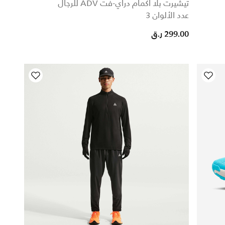
تيشيرت بلا أكمام دراي-فت ADV للرجال
عدد الألوان 3
299.00 ر.ق