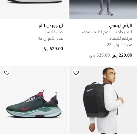
نايكي زينفي
اير جوردن 1 لو
ليقنز طويل بدعم لطيف وخصر
حذاء للنساء
مرتفع للنساء
عدد الألوان 42
عدد الألوان 23
629.00 ر.ق
Price reduced from
to
229.00 ر.ق
525.00 ر.ق