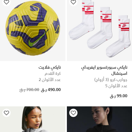
نايكي سبورتسوير ايفريداي
نايكي فلايت
اسينشال
كرة القدم
جوارب كرو (3 أزواج)
عدد الألوان 2
عدد الألوان 5
Price reduced from
to
490.00 ر.ق
700.00 ر.ق
99.00 ر.ق