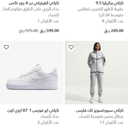
نايكي برازيليا 9.5
نايكي انفينيتي رن 4 جور-تكس
حقيبة الظهر للتمرين (مقاس
حذاء الجري على الطرق مقاوم للماء
متوسط 24 لتر)
للنساء
عدد الألوان 8
عدد الألوان 1
Price reduced from
to
249.00 ر.ق
599.00 ر.ق
975.00 ر.ق
نايكي سبورتسوير تك فليس
نايكي اير فورس 1 '07 ايزي اون
بنطال بخصر متوسط للنساء
حذاء للنساء
عدد الألوان 11
عدد الألوان 2