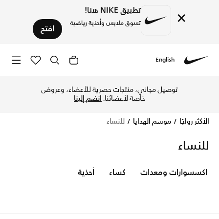
تطبيق NIKE هنا!
×
تسوق ملابس وأحذية رياضية
افتح
English
Nike
تسوق الآن للنساء متجر نايكي الإلكتروني في قطر. اكتشف المزيد 
توصيل مجاني، منتجات حصرية للأعضاء، وعروض
خاصة لأعضائنا.
انضم إلينا
الأكثر رواجًا
موسم الهدايا
للنساء
للنساء
اكسسوارات ومعدات
كساء
أحذية