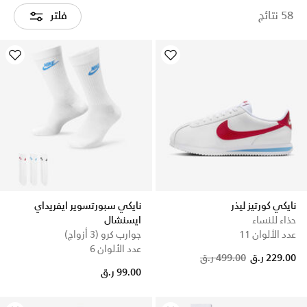
58 نتائج
فلتر
نايكي كورتيز ليذر
نايكي سبورتسوير ايفريداي
حذاء للنساء
ايسنشال
عدد الألوان 11
جوارب كرو (3 أزواج)
عدد الألوان 6
Price reduced from
to
229.00 ر.ق
499.00 ر.ق
99.00 ر.ق