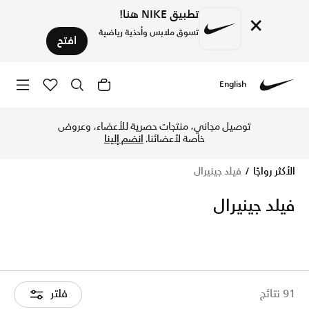
تطبيق NIKE هنا!
×
تسوق ملابس وأحذية رياضية
افتح
English
Nike
تسوق الآن فيلد جينيرال متجر نايكي الإلكتروني في قطر. اكتشف ال
ًا عبر الرياضة
توصيل مجاني، منت
 أنحاء قطر. لأن الحركة تجمعنا.
خاصة لأ
تسوق الآن
الأكثر رواجًا
فيلد جينيرال
فيلد جينيرال
91 نتائج
فلتر