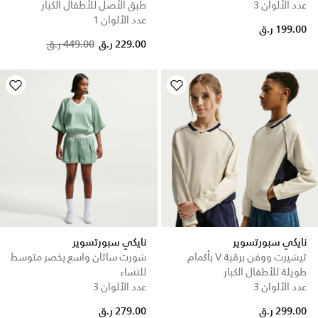
عدد الألوان 3
طبق الأصل للأطفال الكبار
عدد الألوان 1
199.00 ر.ق
Price reduced from
to
229.00 ر.ق
449.00 ر.ق
نايكي سبورتسوير
نايكي سبورتسوير
تيشيرت ووفن برقبة V بأكمام
شورت ساتان واسع بخصر متوسط
طويلة للأطفال الكبار
للنساء
عدد الألوان 3
عدد الألوان 3
299.00 ر.ق
279.00 ر.ق