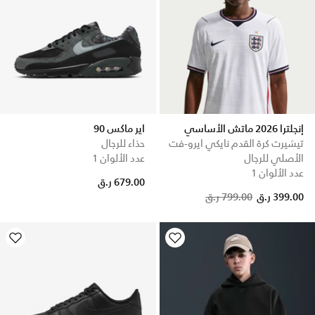
إنجلترا 2026 ماتش الأساسي
اير ماكس 90
تيشيرت كرة القدم نايكي ايرو-فت
حذاء للرجال
الأصلي للرجال
عدد الألوان 1
عدد الألوان 1
679.00 ر.ق
Price reduced from
to
399.00 ر.ق
799.00 ر.ق