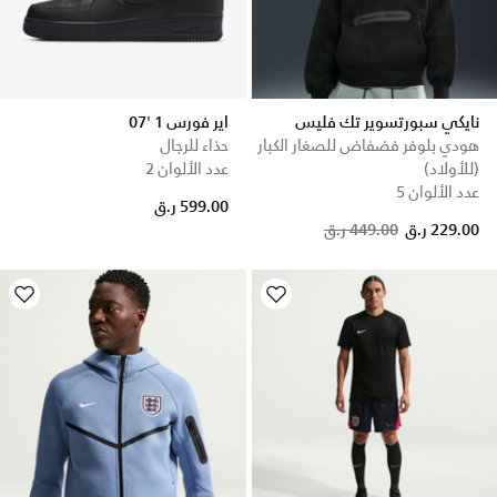
نايكي سبورتسوير تك فليس
اير فورس 1 '07
هودي بلوفر فضفاض للصغار الكبار
حذاء للرجال
(للأولاد)
عدد الألوان 2
عدد الألوان 5
599.00 ر.ق
Price reduced from
to
229.00 ر.ق
449.00 ر.ق