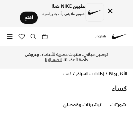
تطبيق NIKE هنا!
×
تسوق ملابس وأحذية رياضية
افتح
English
Nike
تسوق الآن كساء متجر نايكي الإلكتروني في قطر. اكتشف المزيد ك
توصيل مجاني، منتجات حصرية للأعضاء، وعروض
خاصة لأعضائنا.
انضم إلينا
الأكثر رواجًا
إطلالات السباق
كساء
كساء
شورتات
تيشيرتات وقمصان