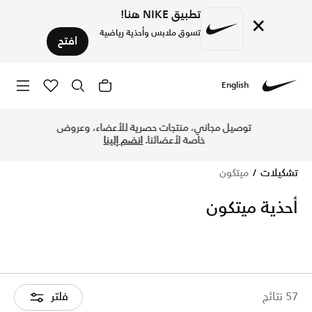
تطبيق NIKE هنا!
×
تسوق ملابس وأحذية رياضية
افتح
English
Nike
اكتشف أحذية نايكي ميتكون أونلاين في قطر. تسوق أحدث الموديلات مثل نايكي ميتكون 8، ميتكون 7، والمزيد. تسوق أحذية نايكي 
توصيل مجاني، منتجات حصرية للأعضاء، وعروض
خاصة لأعضائنا.
انضم إلينا
تشكيلات
ميتكون
أحذية ميتكون
57 نتائج
فلتر